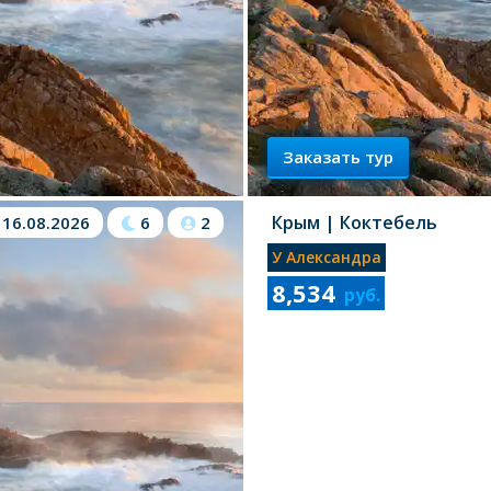
Заказать тур
Крым
| Коктебель
16.08.2026
6
2
У Александра
8,534
руб.