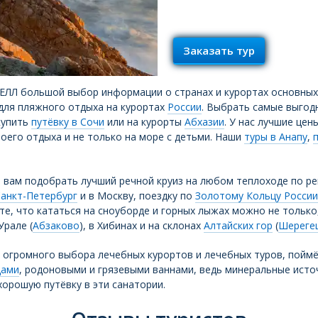
Заказать тур
ЛЛ большой выбор информации о странах и курортах основных 
для пляжного отдыха на курортах
России
. Выбрать самые выгод
купить
путёвку в Сочи
или на курорты
Абхазии
. У нас лучшие цен
оего отдыха и не только на море с детьми. Наши
туры в Анапу
,
 вам подобрать лучший речной круиз на любом теплоходе по ре
анкт-Петербург
и в Москву, поездку по
Золотому Кольцу России
ете, что кататься на сноуборде и горных лыжах можно не только
Урале (
Абзаково
), в Хибинах и на склонах
Алтайских гор
(
Шереге
и огромного выбора лечебных курортов и лечебных туров, поймё
дами
, родоновыми и грязевыми ваннами, ведь минеральные исто
орошую путёвку в эти санатории.