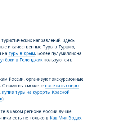
туристических направлений. Здесь
ные и качественные Туры в Турцию,
ы на
туры в Крым
. Более пулумиллиона
путёвки в Геленджик
пользуются в
кам России, организуют экскурсионные
. С нами вы сможете
посетить озеро
,
купив туры на курорты Красной
ш
).
те в каком регионе России лучше
чники есть не только в
Кав.Мин.Водах
.