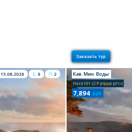
Заказать тур
Кав. Мин. Воды
15.08.2026
6
2
Hoco101 (2 Р·рірµр·рґс‹)
7,894
руб.