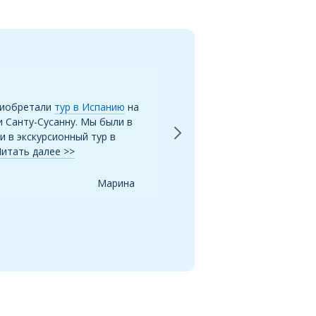
Next
Велл – Ново–Переделкино
риобретали
тур в Испанию
на
Пользуюсь этим турагент
 Санту-Сусанну. Мы были в
Переделкино с 2012 года.
и в экскурсионный тур в
сотрудникам офиса и личн
Читать далее >>
доброжелательный и отзы
прислушивается к пожелан
Марина