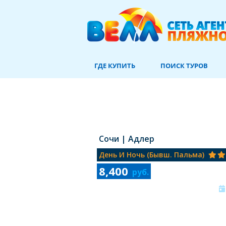
ГДЕ КУПИТЬ
ПОИСК ТУРОВ
Сочи
| Адлер
День И Ночь (бывш. Пальма)
8,400
руб.