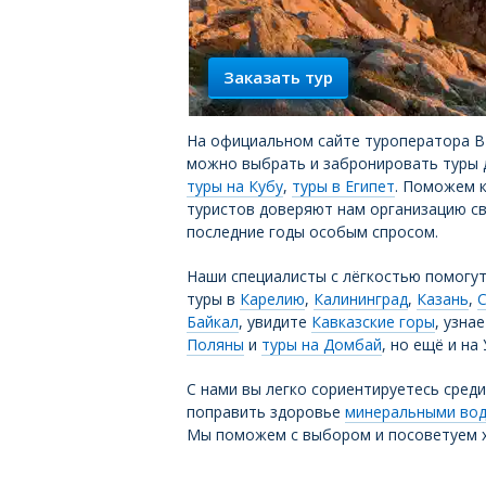
Заказать тур
На официальном сайте туроператора ВЕ
можно выбрать и забронировать туры 
туры на Кубу
,
туры в Египет
. Поможем 
туристов доверяют нам организацию св
последние годы особым спросом.
Наши специалисты с лёгкостью помогут
туры в
Карелию
,
Калининград
,
Казань
,
С
Байкал
, увидите
Кавказские горы
, узна
Поляны
и
туры на Домбай
, но ещё и на 
С нами вы легко сориентируетесь сред
поправить здоровье
минеральными во
Мы поможем с выбором и посоветуем х