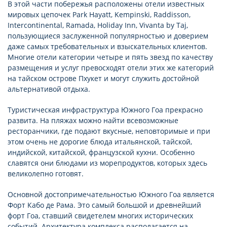
В этой части побережья расположены отели известных
мировых цепочек Park Hayatt, Kempinski, Raddisson,
Intercontinental, Ramada, Holiday Inn, Vivanta by Taj,
пользующиеся заслуженной популярностью и доверием
даже самых требовательных и взыскательных клиентов.
Многие отели категории четыре и пять звезд по качеству
размещения и услуг превосходят отели этих же категорий
на тайском острове Пхукет и могут служить достойной
альтернативой отдыха.
Туристическая инфраструктура Южного Гоа прекрасно
развита. На пляжах можно найти всевозможные
ресторанчики, где подают вкусные, неповторимые и при
этом очень не дорогие блюда итальянской, тайской,
индийской, китайской, французской кухни. Особенно
славятся они блюдами из морепродуктов, которых здесь
великолепно готовят.
Основной достопримечательностью Южного Гоа является
Форт Кабо де Рама. Это самый большой и древнейший
форт Гоа, ставший свидетелем многих исторических
событий. Архитектура комплекса располагается на