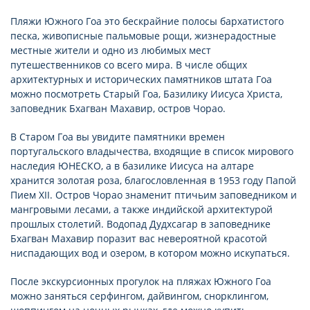
Пляжи Южного Гоа это бескрайние полосы бархатистого
песка, живописные пальмовые рощи, жизнерадостные
местные жители и одно из любимых мест
путешественников со всего мира. В числе общих
архитектурных и исторических памятников штата Гоа
можно посмотреть Старый Гоа, Базилику Иисуса Христа,
заповедник Бхагван Махавир, остров Чорао.
В Старом Гоа вы увидите памятники времен
португальского владычества, входящие в список мирового
наследия ЮНЕСКО, а в базилике Иисуса на алтаре
хранится золотая роза, благословленная в 1953 году Папой
Пием XII. Остров Чорао знаменит птичьим заповедником и
мангровыми лесами, а также индийской архитектурой
прошлых столетий. Водопад Дудхсагар в заповеднике
Бхагван Махавир поразит вас невероятной красотой
ниспадающих вод и озером, в котором можно искупаться.
После экскурсионных прогулок на пляжах Южного Гоа
можно заняться серфингом, дайвингом, снорклингом,