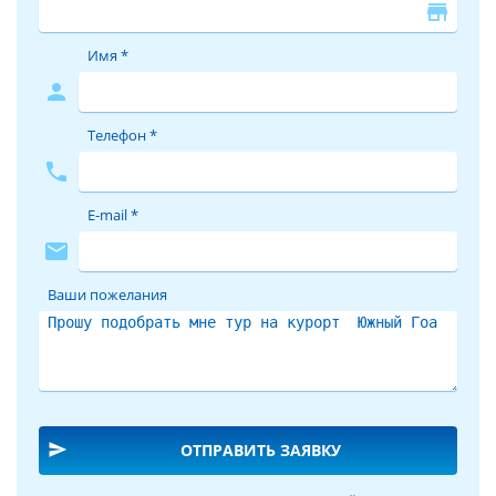
store
Имя *
person
Телефон *
phone
E-mail *
mail
Ваши пожелания
send
ОТПРАВИТЬ ЗАЯВКУ