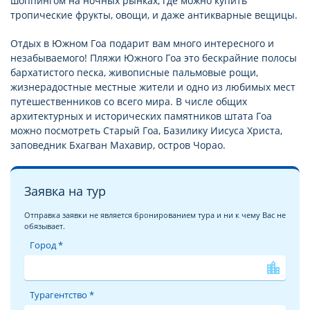
шоппингом на ночных рынках, где можно купить
тропические фрукты, овощи, и даже антикварные вещицы.
Отдых в Южном Гоа подарит вам много интересного и
незабываемого! Пляжи Южного Гоа это бескрайние полосы
бархатистого песка, живописные пальмовые рощи,
жизнерадостные местные жители и одно из любимых мест
путешественников со всего мира. В числе общих
архитектурных и исторических памятников штата Гоа
можно посмотреть Старый Гоа, Базилику Иисуса Христа,
заповедник Бхагван Махавир, остров Чорао.
Заявка на тур
Отправка заявки не является бронированием тура и ни к чему Вас не
обязывает.
Город *
location_city
Турагентство *