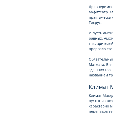
Древнеримски
амфитеатр Эл
практически 
Тисрус.
И пусть амфи
равных. Амфи
тыс. зрителей
прервало его
Обязательным
Матмата. В ег
здешних гор,
названием тр
Климат 
Климат Махди
пустыни Саха
характерно м
перепадов те