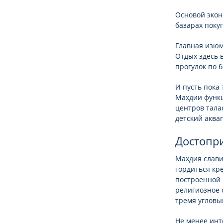
Основой экон
базарах поку
Главная изюм
Отдых здесь 
прогулок по б
И пусть пока
Махдии функц
центров талас
детский аквап
Достопр
Махдия слави
гордиться кр
построенной 
религиозное 
тремя угловы
Не менее инт