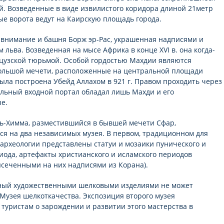
й. Возведенные в виде извилистого коридора длиной 21метр
ые ворота ведут на Каирскую площадь города.
внимание и башня Борж эр-Рас, украшенная надписями и
 льва. Возведенная на мысе Африка в конце XVI в. она когда-
цузской тюрьмой. Особой гордостью Махдии являются
ольшой мечети, расположенные на центральной площади
была построена Убейд Аллахом в 921 г. Правом проходить через
льный входной портал обладал лишь Махди и его
е.
ь-Химма, разместившийся в бывшей мечети Сфар,
ся на два независимых музея. В первом, традиционном для
 археологии представлены статуи и мозаики пунического и
иода, артефакты христианского и исламского периодов
ысеченными на них надписями из Корана).
тный художественными шелковыми изделиями не может
 Музея шелкоткачества. Экспозиция второго музея
 туристам о зарождении и развитии этого мастерства в