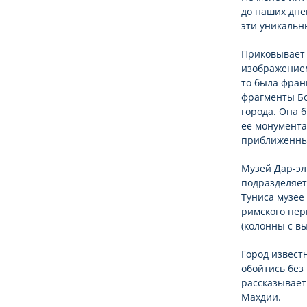
до наших дне
эти уникальн
Приковывает 
изображением
то была фран
фрагменты Б
города. Она 
ее монумента
приближенны
Музей Дар-эл
подразделяет
Туниса музее
римского пер
(колонны с в
Город извес
обойтись без
рассказывает
Махдии.