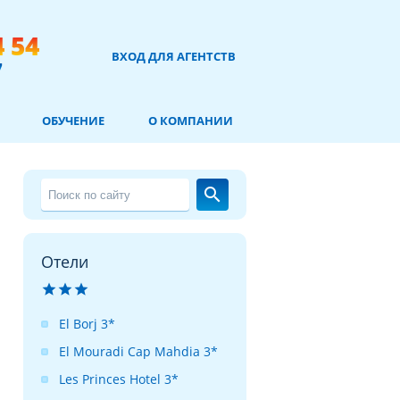
4 54
ВХОД ДЛЯ АГЕНТСТВ
7
ОБУЧЕНИЕ
О КОМПАНИИ
search
Отели



El Borj 3*
El Mouradi Cap Mahdia 3*
Les Princes Hotel 3*