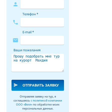
person
Телефон *
phone
E-mail *
mail
Ваши пожелания
send
ОТПРАВИТЬ ЗАЯВКУ
Отправляя заявку на тур, я
соглашаюсь
с политикой компании
ООО «Велл»
по обработке моих
персональных данных.