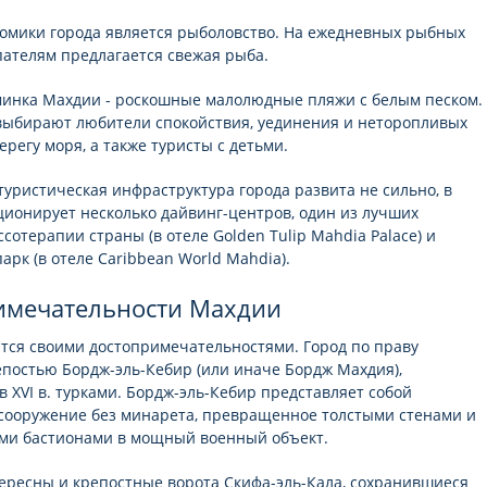
омики города является рыболовство. На ежедневных рыбных
пателям предлагается свежая рыба.
инка Махдии - роскошные малолюдные пляжи с белым песком.
выбирают любители спокойствия, уединения и неторопливых
ерегу моря, а также туристы с детьми.
 туристическая инфраструктура города развита не сильно, в
ионирует несколько дайвинг-центров, один из лучших
сотерапии страны (в отеле Golden Tulip Mahdia Palace) и
арк (в отеле Caribbean World Mahdia).
имечательности Махдии
тся своими достопримечательностями. Город по праву
епостью Бордж-эль-Кебир (или иначе Бордж Махдия),
в XVI в. турками. Бордж-эль-Кебир представляет собой
сооружение без минарета, превращенное толстыми стенами и
ми бастионами в мощный военный объект.
ересны и крепостные ворота Скифа-эль-Кала, сохранившиеся