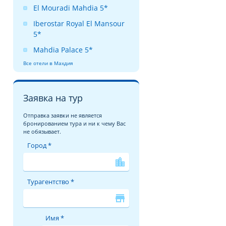
El Mouradi Mahdia 5*
Iberostar Royal El Mansour
5*
Mahdia Palace 5*
Все отели в Махдия
Заявка на тур
Отправка заявки не является
бронированием тура и ни к чему Вас
не обязывает.
Город *
location_city
Турагентство *
store
Имя *