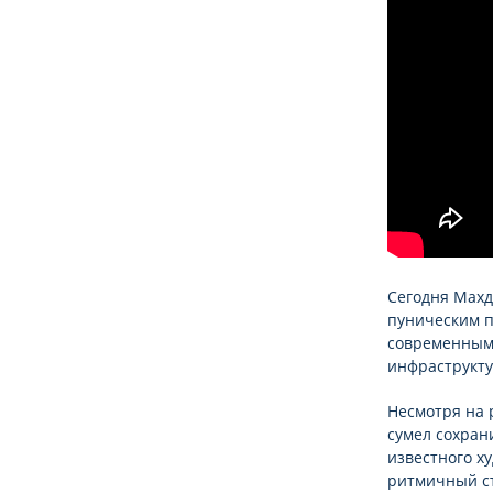
Сегодня Махд
пуническим п
современным 
инфраструкту
Несмотря на 
сумел сохран
известного х
ритмичный ст