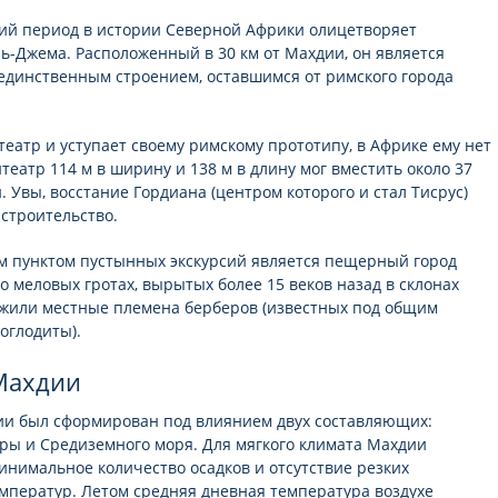
й период в истории Северной Африки олицетворяет
ь-Джема. Расположенный в 30 км от Махдии, он является
единственным строением, оставшимся от римского города
театр и уступает своему римскому прототипу, в Африке ему нет
театр 114 м в ширину и 138 м в длину мог вместить около 37
. Увы, восстание Гордиана (центром которого и стал Тисрус)
 строительство.
 пунктом пустынных экскурсий является пещерный город
о меловых гротах, вырытых более 15 веков назад в склонах
 жили местные племена берберов (известных под общим
оглодиты).
Махдии
и был сформирован под влиянием двух составляющих:
ры и Средиземного моря. Для мягкого климата Махдии
инимальное количество осадков и отсутствие резких
мператур. Летом средняя дневная температура воздухе