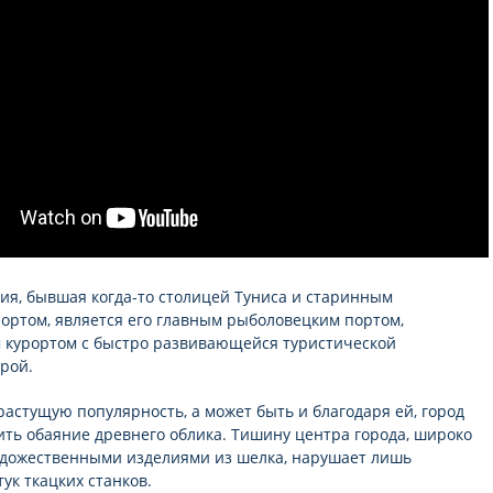
ия, бывшая когда-то столицей Туниса и старинным
ортом, является его главным рыболовецким портом,
курортом с быстро развивающейся туристической
рой.
растущую популярность, а может быть и благодаря ей, город
ить обаяние древнего облика. Тишину центра города, широко
удожественными изделиями из шелка, нарушает лишь
ук ткацких станков.