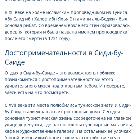
В XII веке на холме исламским проповедником из Туниса -
Абу Саид ибн Халеф ибн Яхъя Эттамини аль-Беджи - был
основал рибат. Со временем возле его стен образовалась
деревня, которая и была названа именем проповедника
после его смерти (в 1231 году).
Достопримечательности в Сиди-бу-
Саиде
Отдых в Сиди-бу-Саиде – это возможность поближе
познакомиться с достопримечательностями этого
удивительного музея под открытым небом. И поверьте,
здесь есть на что посмотреть.
С XVII века эти места полюбились тунисской знати и Сиди-
бу-Саид стали украшать их роскошные дома. Сегодня
основная туристическая жизнь сосредоточена на главной
улице деревушки, где расположены сувенирные магазины,
кафе и художественные галереи. На остальных ее улочках
(порой очень узких) царит тишина, спокойствие и уют.