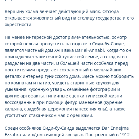
Вершину холма венчает действующий маяк. Отсюда
открывается живописный вид на столицу государства и его
окрестности.
Не менее интересной достопримечательностью, осмотр
которой нельзя пропустить на отдыхе в Сиди-бу-Саиде,
является частный дом XVIII века Dar el-Annabi. Когда-то он
принадлежал зажиточной тунисской семье, а сегодня он
разделен на две части. В большей части особняка перед
посетителями предстает сохраненный в мельчайших
деталях интерьер тунисского дома. Здесь можно побродить
по комнатам и патио, увидеть старинные кружки для
умывания, кухонную утварь, семейные фотографии и
другие артефакты, типичные сценки тунисской жизни
воссозданные при помощи фигур-манекенов (курение
кальяна, свадебная церемония нанесения хны), а также
угоститься стаканчиком чая с орешками.
Среди особняков Сиди-бу-Саида выделяется Dar Ennejma
Ezzahra или «Дом сияющей звезды». Построенный в 1912 -