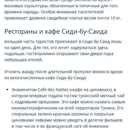
восковые скульптуры, облаченные в типичные для того
времени наряды. Особое внимание посетителей
привлекает древнее свадебное платье весом почти 10 кг.
Рестораны и кафе Сиди-бу-Саида
Большая часть туристов приезжают в Сиди-бу-Саид лишь
на один день. Для тех, кто хочет задержаться здесь
подольше, гостеприимно открывают свои двери пара
небольших отелей.
Утолить жажду после длительной прогулке можно в одном
из многочисленных кафе Сиди-бу-Саида:
Знаменитом Café des Nattes («кафе на циновках»), в
котором впервые подали гостям тунисский мятный чай
с кедровыми орешками. Это кафе можно назвать самым
кинематографическим на всей территории Туниса. Его
спиральные зелено-красные колонны и покрытые
циновками лавками можно увидеть в десятке фильмов,
в том числе и во французской саге об Анжелике.