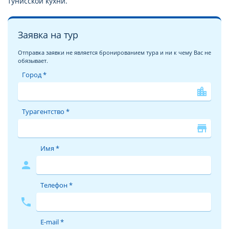
тунисской кухни.
Заявка на тур
Отправка заявки не является бронированием тура и ни к чему Вас не
обязывает.
Город *
location_city
Турагентство *
store
Имя *
person
Телефон *
phone
E-mail *