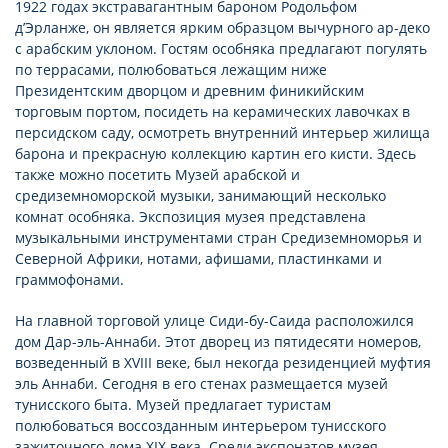
1922 годах экстравагантным бароном Родольфом
д’Эрланже, он является ярким образцом вычурного ар-деко
с арабским уклоном. Гостям особняка предлагают погулять
по террасами, полюбоваться лежащим ниже
Президентским дворцом и древним финикийским
торговым портом, посидеть на керамических лавочках в
персидском саду, осмотреть внутренний интерьер жилища
барона и прекрасную коллекцию картин его кисти. Здесь
также можно посетить Музей арабской и
средиземноморской музыки, занимающий несколько
комнат особняка. Экспозиция музея представлена
музыкальными инструментами стран Средиземноморья и
Северной Африки, нотами, афишами, пластинками и
граммофонами.
На главной торговой улице Сиди-бу-Саида расположился
дом Дар-эль-Аннаби. Этот дворец из пятидесяти номеров,
возведенный в XVIII веке, был некогда резиденцией муфтия
эль Аннаби. Сегодня в его стенах размещается музей
тунисского быта. Музей предлагает туристам
полюбоваться воссозданным интерьером тунисского
зажиточного дома XIX века. Среди экспонатов музея -