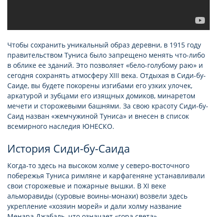
Чтобы сохранить уникальный образ деревни, в 1915 году
правительством Туниса было запрещено менять что-либо
в облике ее зданий. Это позволяет «бело-голубому раю» и
сегодня сохранять атмосферу XIII века. Отдыхая в Сиди-бу-
Саиде, вы будете покорены изгибами его узких улочек,
аркатурой и зубцами его изящных домиков, минаретом
мечети и сторожевыми башнями. За свою красоту Сиди-бу-
Саид назван «жемчужиной Туниса» и внесен в список
всемирного наследия ЮНЕСКО.
История Сиди-бу-Саида
Когда-то здесь на высоком холме у северо-восточного
побережья Туниса римляне и карфагеняне устанавливали
свои сторожевые и пожарные вышки. В XI веке
альморавиды (суровые воины-монахи) возвели здесь
укрепление «хозяин морей» и дали холму название
Менара Джабаль, что означает «гора света».