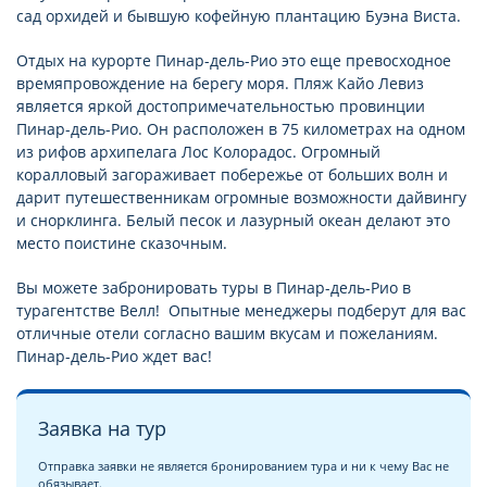
сад орхидей и бывшую кофейную плантацию Буэна Виста.
Отдых на курорте Пинар-дель-Рио это еще превосходное
времяпровождение на берегу моря. Пляж Кайо Левиз
является яркой достопримечательностью провинции
Пинар-дель-Рио. Он расположен в 75 километрах на одном
из рифов архипелага Лос Колорадос. Огромный
коралловый загораживает побережье от больших волн и
дарит путешественникам огромные возможности дайвингу
и снорклинга. Белый песок и лазурный океан делают это
место поистине сказочным.
Вы можете забронировать туры в Пинар-дель-Рио в
турагентстве Велл! Опытные менеджеры подберут для вас
отличные отели согласно вашим вкусам и пожеланиям.
Пинар-дель-Рио ждет вас!
Заявка на тур
Отправка заявки не является бронированием тура и ни к чему Вас не
обязывает.