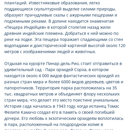
плантаций. Известняковые образования, легко
поддающиеся скульптурной выделке силами природы,
образуют причудливые скалы с ажурными пещерами и
подземными реками. В долине находится знаменитая
«Пещера Индейцев» в которой столетия назад жили
древние индейские племена. Добраться к ней можно по
реке на лодке. Эта пещера поражает спадающими со стен
водопадами и доисторической картиной высотой около 120
метров с изображениями людей и животных.
Отдыхая на курорте Пинар-дель-Рио, стоит отправиться в
удивительный сад - Парк орхидей Сороа, в котором
находится около 4 000 видов фантастических орхидей из
разных стран мира и более 6000 видов деревьев, цветов и
папоротников. Территория парка расположилась на 35
тыс. квадратных метров и объединяет флору нескольких
стран мира, что делает это место поистине уникальным.
История сада началась в 1943 году, когда испанец Томас
Фелипе Камачо создал его в память о своей погибшей
дочери. Его любовь к экзотическим орхидеям воплотилась
в парк, расположенный на плодородном холме в