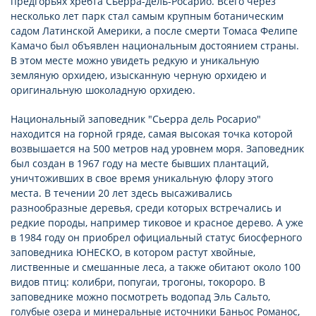
предгорьях хребта Сьерра-дель-Росарио. Всего через
несколько лет парк стал самым крупным ботаническим
садом Латинской Америки, а после смерти Томаса Фелипе
Камачо был объявлен национальным достоянием страны.
В этом месте можно увидеть редкую и уникальную
земляную орхидею, изысканную черную орхидею и
оригинальную шоколадную орхидею.
Национальный заповедник "Сьерра дель Росарио"
находится на горной гряде, самая высокая точка которой
возвышается на 500 метров над уровнем моря. Заповедник
был создан в 1967 году на месте бывших плантаций,
уничтоживших в свое время уникальную флору этого
места. В течении 20 лет здесь высаживались
разнообразные деревья, среди которых встречались и
редкие породы, например тиковое и красное дерево. А уже
в 1984 году он приобрел официальный статус биосферного
заповедника ЮНЕСКО, в котором растут хвойные,
лиственные и смешанные леса, а также обитают около 100
видов птиц: колибри, попугаи, трогоны, токороро. В
заповеднике можно посмотреть водопад Эль Сальто,
голубые озера и минеральные источники Баньос Романос,