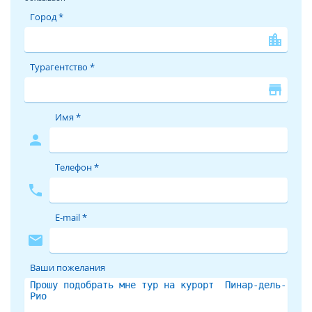
Город *
location_city
Турагентство *
store
Имя *
person
Телефон *
phone
E-mail *
mail
Ваши пожелания