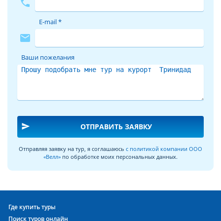
phone
E-mail *
mail
Ваши пожелания
send
ОТПРАВИТЬ ЗАЯВКУ
Отправляя заявку на тур, я соглашаюсь
с политикой компании ООО
«Велл»
по обработке моих персональных данных.
Где купить туры
Поиск туров онлайн