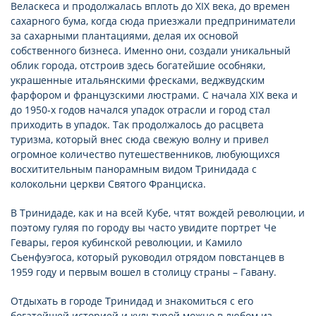
Веласкеса и продолжалась вплоть до XIX века, до времен
сахарного бума, когда сюда приезжали предприниматели
за сахарными плантациями, делая их основой
собственного бизнеса. Именно они, создали уникальный
облик города, отстроив здесь богатейшие особняки,
украшенные итальянскими фресками, веджвудским
фарфором и французскими люстрами. С начала XIX века и
до 1950-х годов начался упадок отрасли и город стал
приходить в упадок. Так продолжалось до расцвета
туризма, который внес сюда свежую волну и привел
огромное количество путешественников, любующихся
восхитительным панорамным видом Тринидада с
колокольни церкви Святого Франциска.
В Тринидаде, как и на всей Кубе, чтят вождей революции, и
поэтому гуляя по городу вы часто увидите портрет Че
Гевары, героя кубинской революции, и Камило
Сьенфуэгоса, который руководил отрядом повстанцев в
1959 году и первым вошел в столицу страны – Гавану.
Отдыхать в городе Тринидад и знакомиться с его
богатейшей историей и культурой можно в любом из