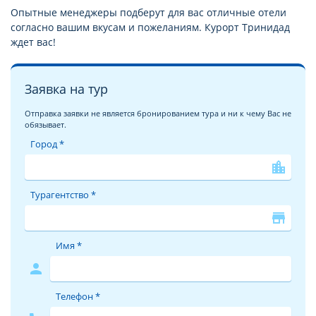
Опытные менеджеры подберут для вас отличные отели
согласно вашим вкусам и пожеланиям. Курорт Тринидад
ждет вас!
Заявка на тур
Отправка заявки не является бронированием тура и ни к чему Вас не
обязывает.
Город *
location_city
Турагентство *
store
Имя *
person
Телефон *