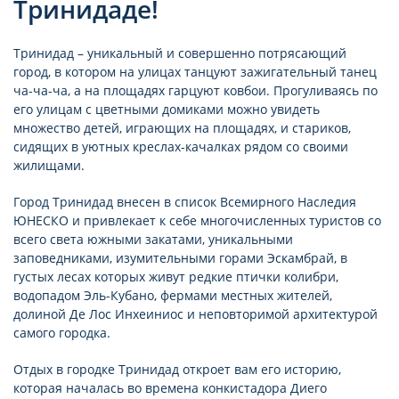
Тринидаде!
Тринидад – уникальный и совершенно потрясающий
город, в котором на улицах танцуют зажигательный танец
ча-ча-ча, а на площадях гарцуют ковбои. Прогуливаясь по
его улицам с цветными домиками можно увидеть
множество детей, играющих на площадях, и стариков,
сидящих в уютных креслах-качалках рядом со своими
жилищами.
Город Тринидад внесен в список Всемирного Наследия
ЮНЕСКО и привлекает к себе многочисленных туристов со
всего света южными закатами, уникальными
заповедниками, изумительными горами Эскамбрай, в
густых лесах которых живут редкие птички колибри,
водопадом Эль-Кубано, фермами местных жителей,
долиной Де Лос Инхеиниос и неповторимой архитектурой
самого городка.
Отдых в городке Тринидад откроет вам его историю,
которая началась во времена конкистадора Диего