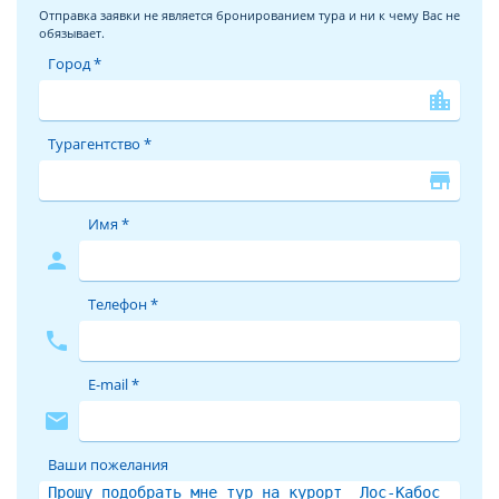
Отправка заявки не является бронированием тура и ни к чему Вас не
обязывает.
Город *
location_city
Турагентство *
store
Имя *
person
Телефон *
phone
E-mail *
mail
Ваши пожелания