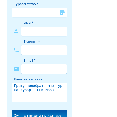
Турагентство *
store
Имя *
person
Телефон *
phone
E-mail *
mail
Ваши пожелания
send
ОТПРАВИТЬ ЗАЯВКУ