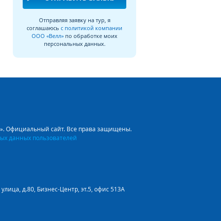
Отправляя заявку на тур, я
соглашаюсь
с политикой компании
ООО «Велл»
по обработке моих
персональных данных.
л». Официальный сайт. Все права защищены.
ых данных пользователей
улица, д.80, Бизнес-Центр, эт.5, офис 513А