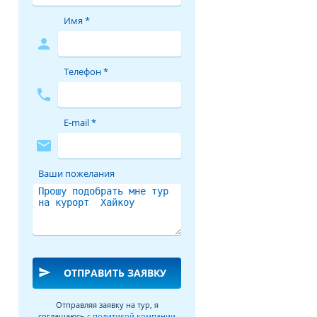
Имя *
person
Телефон *
phone
E-mail *
mail
Ваши пожелания
send
ОТПРАВИТЬ ЗАЯВКУ
Отправляя заявку на тур, я
соглашаюсь
с политикой компании