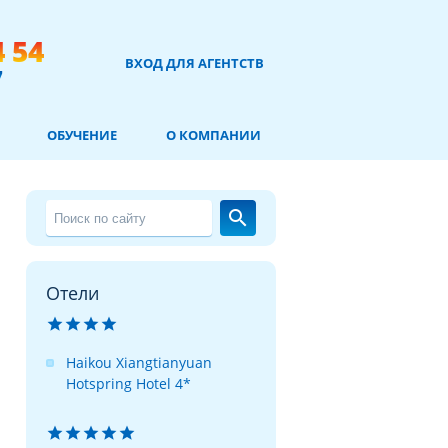
4 54
ВХОД ДЛЯ АГЕНТСТВ
7
ОБУЧЕНИЕ
О КОМПАНИИ
search
Отели




Haikou Xiangtianyuan
Hotspring Hotel 4*




