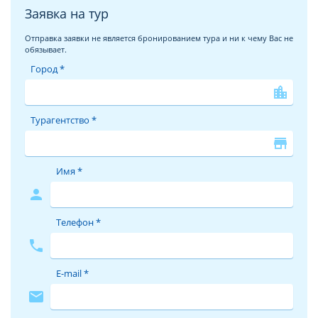
Заявка на тур
Отправка заявки не является бронированием тура и ни к чему Вас не
обязывает.
Город *
location_city
Турагентство *
store
Имя *
person
Телефон *
phone
E-mail *
mail