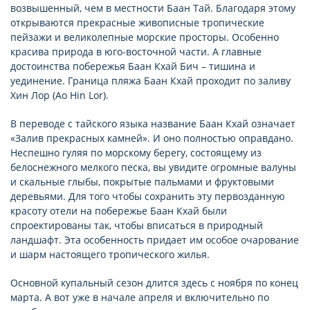
возвышенный, чем в местности Баан Тай. Благодаря этому
открываются прекрасные живописные тропические
пейзажи и великолепные морские просторы. Особенно
красива природа в юго-восточной части. А главные
достоинства побережья Баан Кхай Бич – тишина и
уединение. Граница пляжа Баан Кхай проходит по заливу
Хин Лор (Ao Hin Lor).
В переводе с тайского языка название Баан Кхай означает
«Залив прекрасных камней». И оно полностью оправдано.
Неспешно гуляя по морскому берегу, состоящему из
белоснежного мелкого песка, вы увидите огромные валуны
и скальные глыбы, покрытые пальмами и фруктовыми
деревьями. Для того чтобы сохранить эту первозданную
красоту отели на побережье Баан Кхай были
спроектированы так, чтобы вписаться в природный
ландшафт. Эта особенность придает им особое очарование
и шарм настоящего тропического жилья.
Основной купальный сезон длится здесь с ноября по конец
марта. А вот уже в начале апреля и включительно по