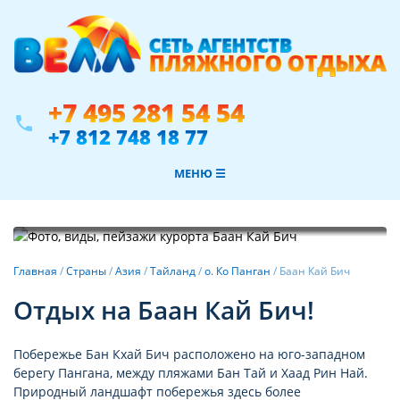
+7 495 281 54 54
phone
+7 812 748 18 77
МЕНЮ ☰
Фотогалерея
Главная
/
Страны
/
Азия
/
Тайланд
/
о. Ко Панган
/
Баан Кай Бич
Отдых на Баан Кай Бич!
Побережье Бан Кхай Бич расположено на юго-западном
берегу Пангана, между пляжами Бан Тай и Хаад Рин Най.
Природный ландшафт побережья здесь более