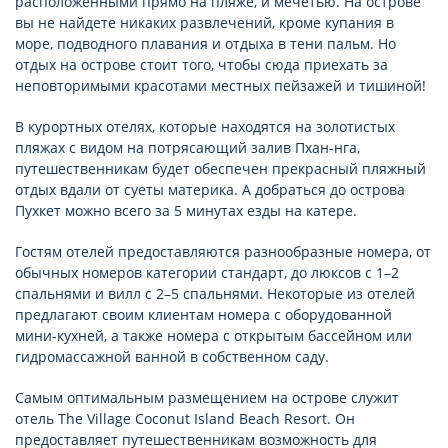
расположенными прямо на пляже, и мечетью. На острове
вы не найдете никаких развлечений, кроме купания в
море, подводного плавания и отдыха в тени пальм. Но
отдых на острове стоит того, чтобы сюда приехать за
неповторимыми красотами местных пейзажей и тишиной!
В курортных отелях, которые находятся на золотистых
пляжах с видом на потрясающий залив Пхан-нга,
путешественникам будет обеспечен прекрасный пляжный
отдых вдали от суеты материка. А добраться до острова
Пухкет можно всего за 5 минутах езды на катере.
Гостям отелей предоставляются разнообразные номера, от
обычных номеров категории стандарт, до люксов с 1–2
спальнями и вилл с 2–5 спальнями. Некоторые из отелей
предлагают своим клиентам номера с оборудованной
мини-кухней, а также номера с открытым бассейном или
гидромассажной ванной в собственном саду.
Самым оптимальным размещением на острове служит
отель The Village Coconut Island Beach Resort. Он
предоставляет путешественникам возможность для