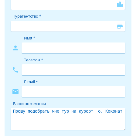
location_city
Турагентство *
store
Имя *
person
Телефон *
phone
E-mail *
mail
Ваши пожелания