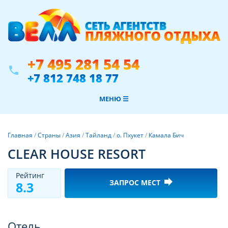
+7 495 281 54 54
phone
+7 812 748 18 77
МЕНЮ ☰
Главная
/
Страны
/
Азия
/
Тайланд
/
о. Пхукет
/
Камала Бич
CLEAR HOUSE RESORT
Рeйтинг
forward
ЗАПРОС МЕСТ
8.3
Фотогалерея
Отель