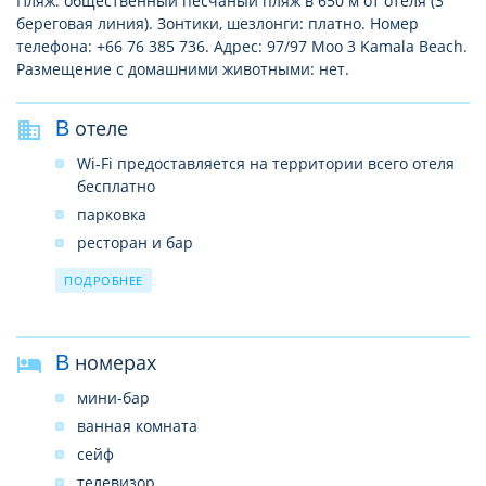
Пляж: общественный песчаный пляж в 650 м от отеля (3
береговая линия). Зонтики, шезлонги: платно. Номер
телефона: +66 76 385 736. Адрес: 97/97 Moo 3 Kamala Beach.
Размещение с домашними животными: нет.
В отеле
Wi-Fi предоставляется на территории всего отеля
бесплатно
парковка
ресторан и бар
камера хранения багажа
ПОДРОБНЕЕ
прачечная
открытый бассейн
В номерах
мини-бар
ванная комната
сейф
телевизор