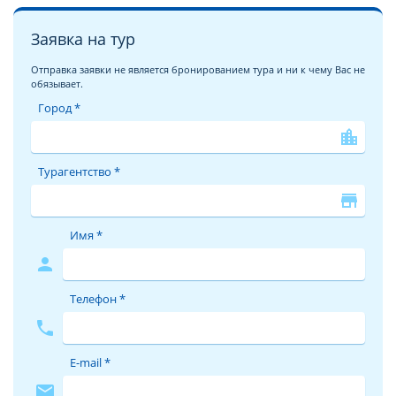
Заявка на тур
Отправка заявки не является бронированием тура и ни к чему Вас не
обязывает.
Город *
location_city
Турагентство *
store
Имя *
person
Телефон *
phone
E-mail *
mail