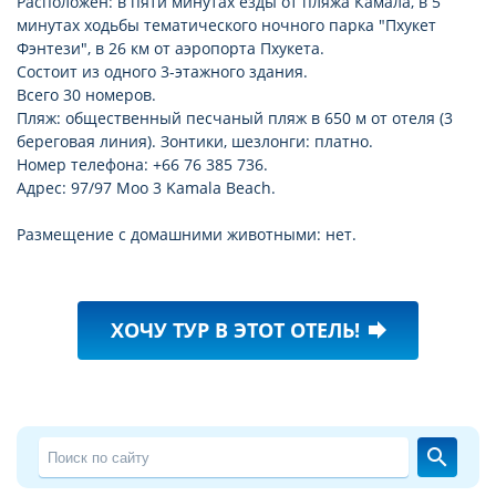
Расположен: в пяти минутах езды от пляжа Камала, в 5
минутах ходьбы тематического ночного парка "Пхукет
Фэнтези", в 26 км от аэропорта Пхукета.
Состоит из одного 3-этажного здания.
Всего 30 номеров.
Пляж: общественный песчаный пляж в 650 м от отеля (3
береговая линия). Зонтики, шезлонги: платно.
Номер телефона: +66 76 385 736.
Адрес: 97/97 Moo 3 Kamala Beach.
Размещение с домашними животными: нет.
ХОЧУ ТУР В ЭТОТ ОТЕЛЬ!
forward
search