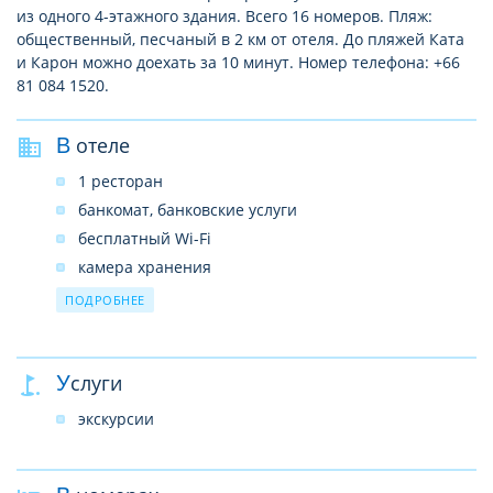
из одного 4-этажного здания. Всего 16 номеров. Пляж:
общественный, песчаный в 2 км от отеля. До пляжей Ката
и Карон можно доехать за 10 минут. Номер телефона: +66
81 084 1520.
В отеле
1 ресторан
банкомат, банковские услуги
бесплатный Wi-Fi
камера хранения
круглосуточная работа стойки регистрации
ПОДРОБНЕЕ
телевизор в холле
терраса
Услуги
тансфер до аэропорта
услуги химчистки
экскурсии