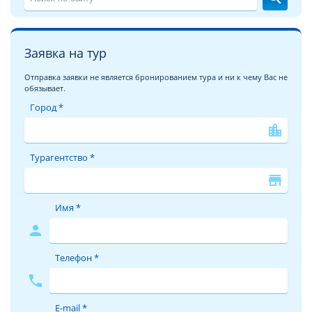
Заявка на тур
Отправка заявки не является бронированием тура и ни к чему Вас не
обязывает.
Город *
location_city
Турагентство *
store
Имя *
person
Телефон *
phone
E-mail *