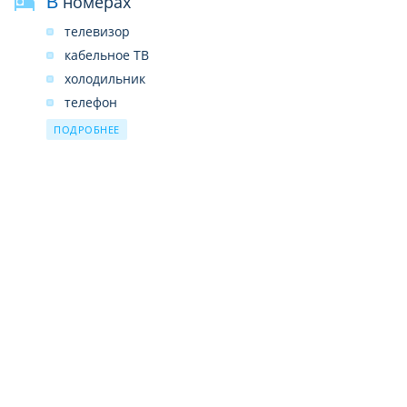
В номерах
телевизор
кабельное ТВ
холодильник
телефон
бесплатный Wi-Fi
ПОДРОБНЕЕ
кондиционер
душ
бесплатные туалетные принадлежности