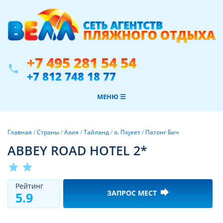
+7 495 281 54 54
phone
+7 812 748 18 77
МЕНЮ ☰
Главная
/
Страны
/
Азия
/
Тайланд
/
о. Пхукет
/
Патонг Бич
ABBEY ROAD HOTEL 2*
star
star
Рeйтинг
forward
ЗАПРОС МЕСТ
5.9