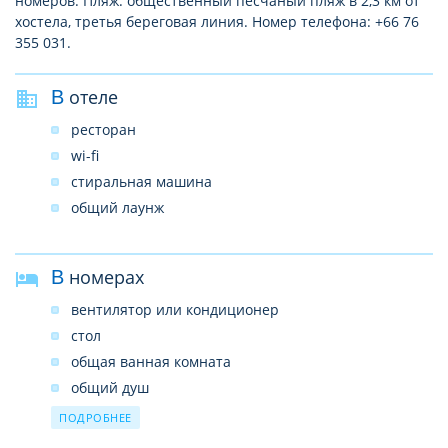
номеров. Пляж: общественный песчаный пляж в 2,3 км от
хостела, третья береговая линия. Номер телефона: +66 76
355 031.
В отеле
ресторан
wi-fi
стиральная машина
общий лаунж
В номерах
вентилятор или кондиционер
стол
общая ванная комната
общий душ
общий туалет
ПОДРОБНЕЕ
телевизор в некоторых номерах