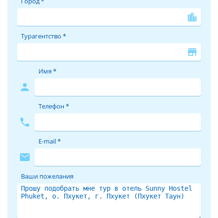
Город *
location_city
Турагентство *
store
Имя *
person
Телефон *
phone
E-mail *
mail
Ваши пожелания