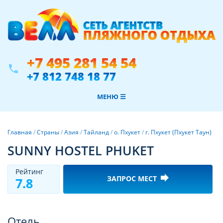
+7 495 281 54 54
phone
+7 812 748 18 77
МЕНЮ ☰
Главная
/
Страны
/
Азия
/
Тайланд
/
о. Пхукет
/
г. Пхукет (Пхукет Таун)
SUNNY HOSTEL PHUKET
Рeйтинг
forward
ЗАПРОС МЕСТ
7.8
Фотогалерея
Отель