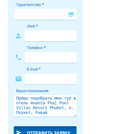
Турагентство *
store
Имя *
person
Телефон *
phone
E-mail *
mail
Ваши пожелания
send
ОТПРАВИТЬ ЗАЯВКУ