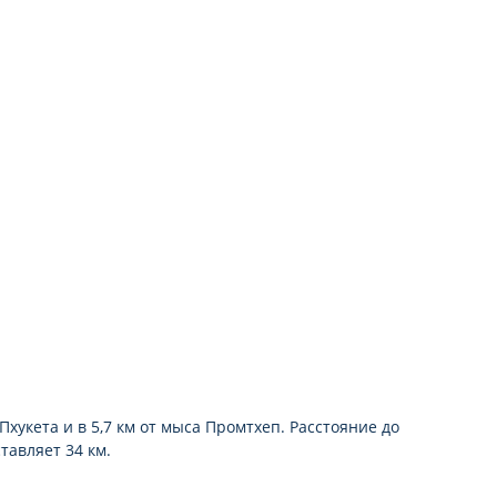
телевизор
dvd-плеер
ванная комната
гидромассажная ванна
туалет
душ
фен
Пхукета и в 5,7 км от мыса Промтхеп. Расстояние до
тавляет 34 км.