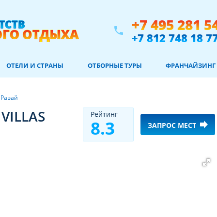
+7 495 281 5
phone
+7 812 748 18 7
ОТЕЛИ И СТРАНЫ
ОТБОРНЫЕ ТУРЫ
ФРАНЧАЙЗИНГ
/
Равай
VILLAS
Рeйтинг
8.3
forward
ЗАПРОС МЕСТ