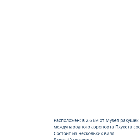
прачечная
камера хранения багажа
Расположен: в 2,6 км от Музея ракушек 
международного аэропорта Пхукета сос
Состоит из нескольких вилл.
Всего 12 номеров.