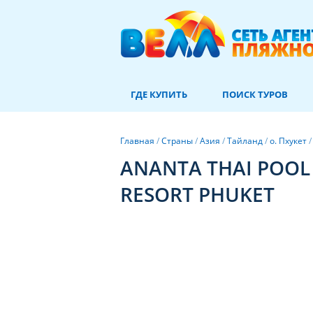
ГДЕ КУПИТЬ
ПОИСК ТУРОВ
Главная
/
Страны
/
Азия
/
Тайланд
/
о. Пхукет
ANANTA THAI POOL 
RESORT PHUKET