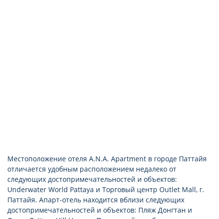
Бесплатные туалетные принадлежности
Балкон
Индивидуальная ванная комната
Фен (по запросу)
Холодильник
Мини-кухня
Сейф в номере
Кабельное телевидение
Местоположение отеля A.N.A. Apartment в городе Паттайя
отличается удобным расположением недалеко от
следующих достопримечательностей и объектов:
Underwater World Pattaya и Торговый центр Outlet Mall, г.
Паттайя. Апарт-отель находится вблизи следующих
достопримечательностей и объектов: Пляж Донгтан и