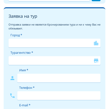
Заявка на тур
Отправка заявки не является бронированием тура и ни к чему Вас не
обязывает.
Город *
location_city
Турагентство *
store
Имя *
person
Телефон *
phone
E-mail *