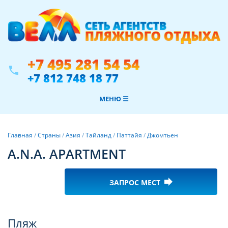
+7 495 281 54 54
phone
+7 812 748 18 77
МЕНЮ ☰
Главная
/
Страны
/
Азия
/
Тайланд
/
Паттайя
/
Джомтьен
A.N.A. APARTMENT
forward
ЗАПРОС МЕСТ
Фотогалерея
Пляж