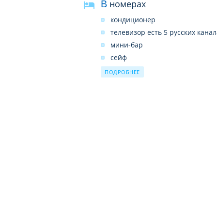
В номерах
кондиционер
телевизор есть 5 русских канал
мини-бар
сейф
душ
ПОДРОБНЕЕ
балкон или терраса