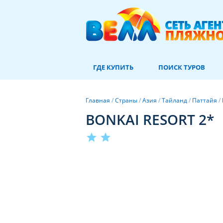
ГДЕ КУПИТЬ
ПОИСК ТУРОВ
Главная
/
Страны
/
Азия
/
Тайланд
/
Паттайя
/
BONKAI RESORT 2*
star
star