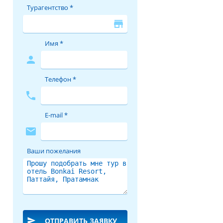
Турагентство *
store
Имя *
person
Телефон *
phone
E-mail *
mail
Ваши пожелания
send
ОТПРАВИТЬ ЗАЯВКУ