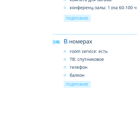
конференц-залы: 1 (на 60-100 ч
рестораны: 2
ПОДРОБНЕЕ
Wi-Fi в лобби, бесплатно
прачечная
бассейны: 1
В номерах
room service: есть
ТВ: спутниковое
телефон
балкон
душ
ПОДРОБНЕЕ
кондиционер: индивидуальны
мини-бар
фен: есть
Интернет: Wi-Fi, платно