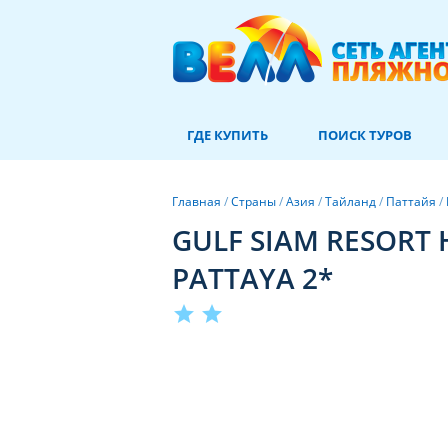
ГДЕ КУПИТЬ
ПОИСК ТУРОВ
Главная
/
Страны
/
Азия
/
Тайланд
/
Паттайя
/
GULF SIAM RESORT 
PATTAYA 2*
star
star