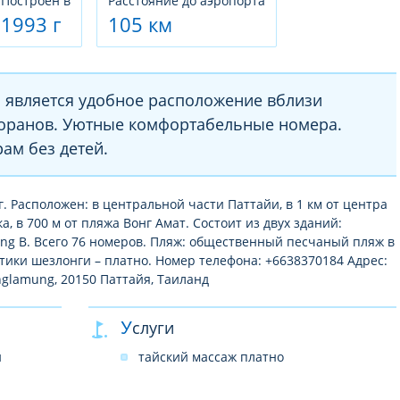
Построен в
Расстояние до аэропорта
1993 г
105 км
 является удобное расположение вблизи
торанов. Уютные комфортабельные номера.
ам без детей.
г. Расположен: в центральной части Паттайи, в 1 км от центра
ка, в 700 м от пляжа Вонг Амат. Состоит из двух зданий:
ing B. Всего 76 номеров. Пляж: общественный песчаный пляж в
онтики шезлонги – платно. Номер телефона: +6638370184 Адрес:
Banglamung, 20150 Паттайя, Таиланд
Услуги
й
тайский массаж платно