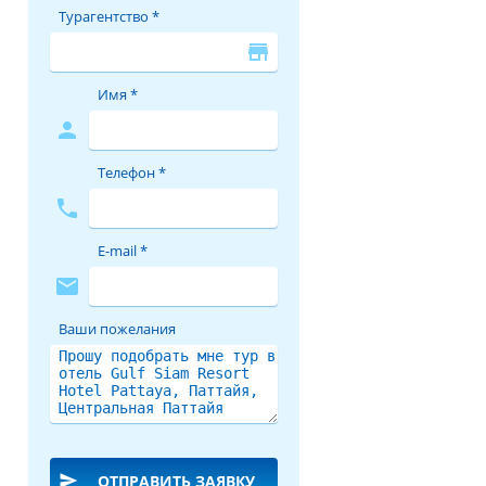
Турагентство *
store
Имя *
person
Телефон *
phone
E-mail *
mail
Ваши пожелания
send
ОТПРАВИТЬ ЗАЯВКУ