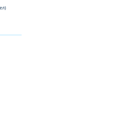
ел)
й