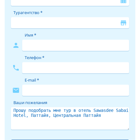
location_city
Турагентство *
store
Имя *
person
Телефон *
phone
E-mail *
mail
Ваши пожелания