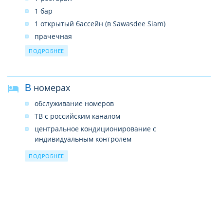
1 бар
1 открытый бассейн (в Sawasdee Siam)
прачечная
почтовые услуги
ПОДРОБНЕЕ
сейф на ресепшн (бесплатно)
бизнес-центр
В номерах
беспроводной интернет в лобби (платно)
обслуживание номеров
ТВ с российским каналом
центральное кондиционирование с
индивидуальным контролем
мини-бар (платно)
ПОДРОБНЕЕ
душ
фен
телефон
керамическое покрытие
набор для приготовления чая и кофе