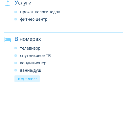
Услуги
прокат велосипедов
фитнес-центр
В номерах
телевизор
спутниковое ТВ
кондиционер
ванна/душ
WI-FI (бесплатно)
ПОДРОБНЕЕ
кухня