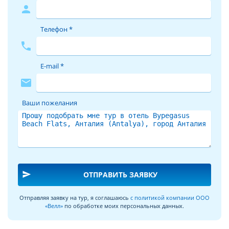
person
Телефон *
phone
E-mail *
mail
Ваши пожелания
send
ОТПРАВИТЬ ЗАЯВКУ
Отправляя заявку на тур, я соглашаюсь
с политикой компании ООО
«Велл»
по обработке моих персональных данных.