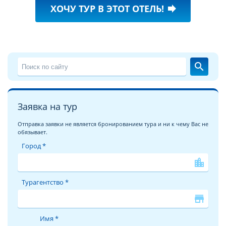
ХОЧУ ТУР В ЭТОТ ОТЕЛЬ!
forward
search
Заявка на тур
Отправка заявки не является бронированием тура и ни к чему Вас не
обязывает.
Город *
location_city
Турагентство *
store
Имя *