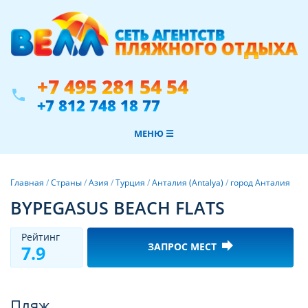
+7 495 281 54 54
phone
+7 812 748 18 77
МЕНЮ ☰
Главная
/
Страны
/
Азия
/
Турция
/
Анталия (Antalya)
/
город Анталия
BYPEGASUS BEACH FLATS
Рeйтинг
forward
ЗАПРОС МЕСТ
7.9
Фотогалерея
Пляж