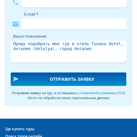
phone
E-mail *
mail
Ваши пожелания
send
ОТПРАВИТЬ ЗАЯВКУ
Отправляя заявку на тур, я соглашаюсь
с политикой компании ООО
«Велл»
по обработке моих персональных данных.
Где купить туры
Поиск туров онлайн