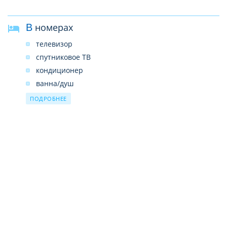
В номерах
телевизор
спутниковое ТВ
кондиционер
ванна/душ
фен
ПОДРОБНЕЕ
тапочки
сейф
WI-FI (бесплатно)
мини-бар
DVD-плеер
CD-плеер