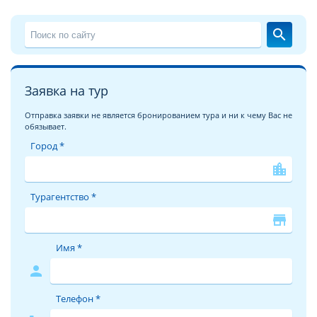
search
Заявка на тур
Отправка заявки не является бронированием тура и ни к чему Вас не
обязывает.
Город *
location_city
Турагентство *
store
Имя *
person
Телефон *