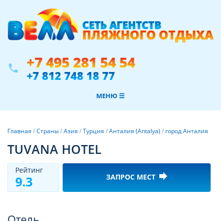
+7 495 281 54 54
phone
+7 812 748 18 77
МЕНЮ ☰
Главная
/
Страны
/
Азия
/
Турция
/
Анталия (Antalya)
/
город Анталия
TUVANA HOTEL
Рeйтинг
forward
ЗАПРОС МЕСТ
9.3
Фотогалерея
Отель