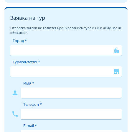
Заявка на тур
Отправка заявки не является бронированием тура и ни к чему Вас не
обязывает.
Город *
location_city
Турагентство *
store
Имя *
person
Телефон *
phone
E-mail *