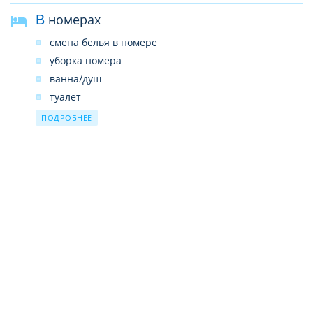
В номерах
смена белья в номере
уборка номера
ванна/душ
туалет
фен
ПОДРОБНЕЕ
балкон - не во всех номерах
ТВ - телевизор
вентилятор
кондиционер