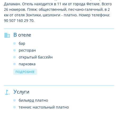
Даламан. Отель находится в 11 км от города Фетхие. Всего
26 номеров. Пляж: общественный, песчано-галечный, в 2
км от отеля Зонтики, шезлонги - платно. Номер телефона:
90 507 160 29 70.
В отеле
бар
ресторан
открытый бассейн
парковка
прачечная платно
ПОДРОБНЕЕ
сейф платно
врач платно
Услуги
Интернет платно
бильярд платно
теннис настольный платно