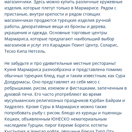
магазинчики. Здесь можно купить различные кружевные
изделия, которые плетут только в Мармарисе. Рядом с
пристанью, внутри крепости и рядом стоящих
магазинчиках продаются турецкие изделия ручной
работы, декоративные вещи из бронзы и дерева,
украшения и одежда. Основные торговые центры
Мармариса, которые предлагают наибольший выбор
магазинов и услуг это Караджан Поинт Центр, Соларис,
Теско Кипа Нетсель.
Не забудьте и про удивительные местные рестораны!
Кухня Мармариса разнообразна и представлена помимо
обычных турецких блюд, еще и таким известным, как Сура
Долдурмасы. Оно представляет из себя мясо с
ребрышками, рисом, изюмом и фисташками, запеченным в
духовой печи. Его часто употребляют во время
мусульманских религиозных праздников Курбан Байрам и
Хидрелез. Кроме Суры в Мармарисе можно также
попробовать рыбу с рисом, блюдо из курицы и пшеницы
Кешкек, объявленным ЮНЕСКО нематериальным
наследием Турции, пирог Кереме Бореги, котлеты
Кыстырма и Чинтар кофте, овощные блюда Турп Оту,