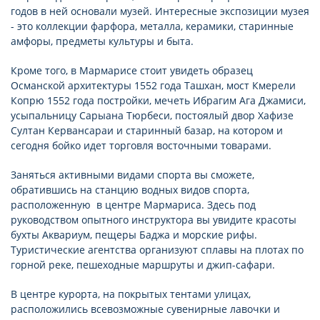
годов в ней основали музей. Интересные экспозиции музея
- это коллекции фарфора, металла, керамики, старинные
амфоры, предметы культуры и быта.
Кроме того, в Мармарисе стоит увидеть образец
Османской архитектуры 1552 года Ташхан, мост Кмерели
Копрю 1552 года постройки, мечеть Ибрагим Ага Джамиси,
усыпальницу Сарыана Тюрбеси, постоялый двор Хафизе
Султан Кервансараи и старинный базар, на котором и
сегодня бойко идет торговля восточными товарами.
Заняться активными видами спорта вы сможете,
обратившись на станцию водных видов спорта,
расположенную в центре Мармариса. Здесь под
руководством опытного инструктора вы увидите красоты
бухты Аквариум, пещеры Баджа и морские рифы.
Туристические агентства организуют сплавы на плотах по
горной реке, пешеходные маршруты и джип-сафари.
В центре курорта, на покрытых тентами улицах,
расположились всевозможные сувенирные лавочки и