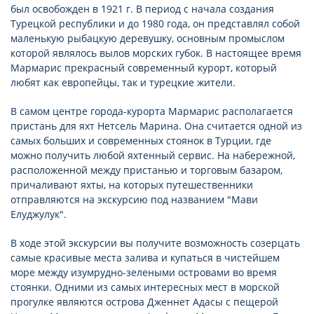
был освобожден в 1921 г. В период с начала создания
Турецкой республики и до 1980 года, он представлял собой
маленькую рыбацкую деревушку, основным промыслом
которой являлось вылов морских губок. В настоящее время
Мармарис прекрасный современный курорт, который
любят как европейцы, так и турецкие жители.
В самом центре города-курорта Мармарис располагается
пристань для яхт Нетсель Марина. Она считается одной из
самых больших и современных стоянок в Турции, где
можно получить любой яхтенный сервис. На набережной,
расположенной между пристанью и торговым базаром,
причаливают яхты, на которых путешественники
отправляются на экскурсию под названием "Мави
Елуджулук".
В ходе этой экскурсии вы получите возможность созерцать
самые красивые места залива и купаться в чистейшем
море между изумрудно-зелеными островами во время
стоянки. Одними из самых интересных мест в морской
прогулке являются острова Дженнет Адасы с пещерой