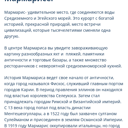
Мармарис- удивительное место, где соединяются воды
Средиземного и Эгейского морей. Это курорт с богатой
историей, прекрасной природой, место встречи
цивилизаций, которые тысячелетиями сменяли одна
другую.
В центре Мармариса вы увидите завораживающую
картину разнообразных яхт и пляжей, памятники
античности и торговые базары, а также множество
ресторанчиков с невероятной средиземноморской кухней.
История Мармариса ведет свое начало от античности,
когда город назывался Фискос, служивший главным портом
городов Карии. В период правления эллинов он находился
под властью королевства Селеукоса. Затем стал
принадлежать городам Римской и Византийской империй.
С 13 века город попал под власть династии
Ментешеогуллары, а в 1522 году был захвачен султаном
Сулейманом и присоединен в землям Османской Империи.
В 1919 году Мармарис оккупировали итальянцы, но город