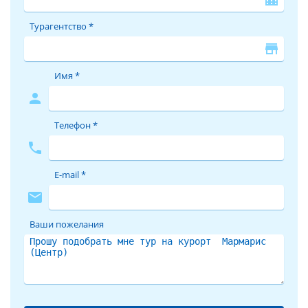
Турагентство *
store
Имя *
person
Телефон *
phone
E-mail *
mail
Ваши пожелания