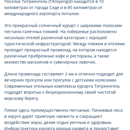
Поселок Титреенгель (Titreyengol) находится в 10
километрах от города Сиде и в 85 километрах от
международного аэропорта Анталии.
Это прекрасный солнечный курорт с широкими полосами
песчано-галечных пляжей. На побережье расположено
несколько отелей различной категории с хорошей
туристической инфраструктурой. Между пляжем и отелями
проходит прекрасный променад, на котором находятся
различные прибрежные кафе и рестораны, а также
множество магазинов и сувенирных лавочек.
Длина променада составляет 2 км и отлично подходит для
вечерних прогулок или прогулок с детскими колясками.
Современные отельные комплексы курорта Титреенгёль
подходят впритык к безукоризненному своей чистотой
морскому берегу.
Пляжи здесь преимущественно песчаные. Пиниевые леса
в округе дарят приятную свежесть и сокращают
воздействие жары, делая отдых уютным и здоровым.
Инфраструктура курорта хорошо развита и предоставит