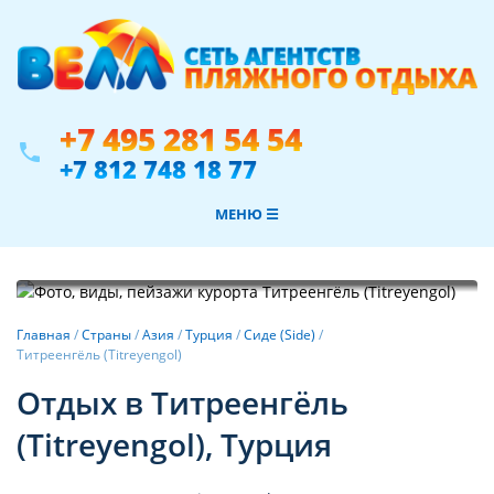
+7 495 281 54 54
phone
+7 812 748 18 77
МЕНЮ ☰
Фотогалерея
Главная
/
Страны
/
Азия
/
Турция
/
Сиде (Side)
/
Титреенгёль (Titreyengol)
Отдых в Титреенгёль
(Titreyengol), Турция