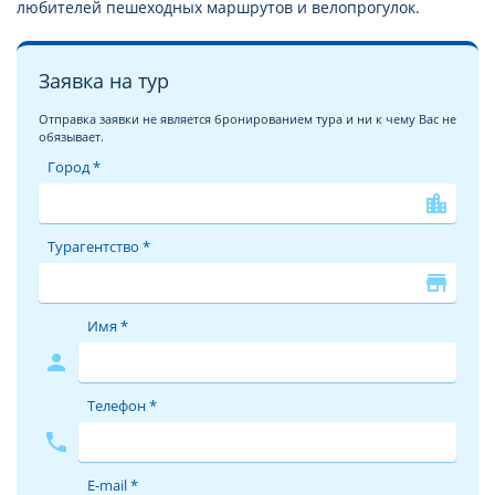
любителей пешеходных маршрутов и велопрогулок.
Заявка на тур
Отправка заявки не является бронированием тура и ни к чему Вас не
обязывает.
Город *
location_city
Турагентство *
store
Имя *
person
Телефон *
phone
E-mail *