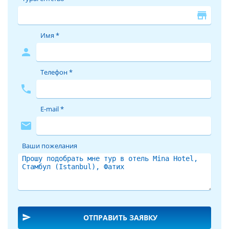
store
Имя *
person
Телефон *
phone
E-mail *
mail
Ваши пожелания
send
ОТПРАВИТЬ ЗАЯВКУ