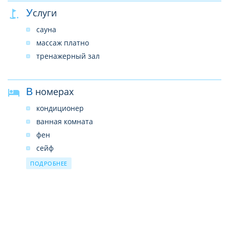
Услуги
сауна
массаж платно
тренажерный зал
В номерах
кондиционер
ванная комната
фен
сейф
телефон
ПОДРОБНЕЕ
телевизор
спутниковое/кабельное ТВ
мини-бар
Wi-Fi бесплатно