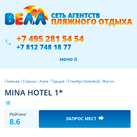
+7 495 281 54 54
phone
+7 812 748 18 77
МЕНЮ ☰
Главная
/
Страны
/
Азия
/
Турция
/
Стамбул (Istanbul)
/
Фатих
MINA HOTEL 1*
star
Рeйтинг
forward
ЗАПРОС МЕСТ
8.6