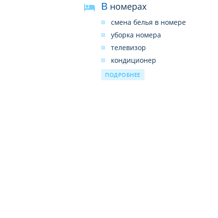
В номерах
смена белья в номере
уборка номера
телевизор
кондиционер
телефон
ПОДРОБНЕЕ
холодильник
ванна/душ
душ
туалет