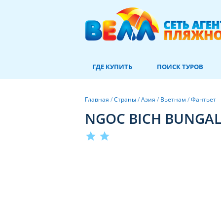
ГДЕ КУПИТЬ
ПОИСК ТУРОВ
Главная
/
Страны
/
Азия
/
Вьетнам
/
Фантьет
NGOC BICH BUNGA
star
star