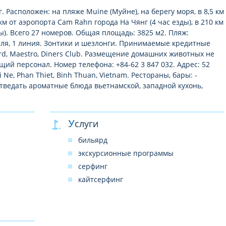
г. Расположен: на пляже Muine (Муйне), на берегу моря, в 8,5 км
 км от аэропорта Cam Rahn города На Чянг (4 час езды), в 210 км
ы). Всего 27 номеров. Общая площадь: 3825 м2. Пляж:
еля, 1 линия. Зонтики и шезлонги. Принимаемые кредитные
card, Maestro, Diners Club. Размещение домашних животных не
ящий персонал. Номер телефона: +84-62 3 847 032. Адрес: 52
 Ne, Phan Thiet, Binh Thuan, Vietnam. Рестораны, бары: -
тведать ароматные блюда вьетнамской, западной кухонь,
Услуги
бильярд
экскурсионные программы
серфинг
кайтсерфинг