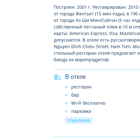
Построен: 2001 г. Реставрирован: 2010 
от города Фантьет (15 мин езды), в 196
от города Хо Ши Мин/Сайгон (5 час езд
собственный песчаный пляж в 10 м от
карты: American Express, Visa, Master
допускается. В отеле есть русскоговор
Nguyen Dinh Chieu Street, Ham Tien, Mui
стильный ресторан отеля предлагает о
блюда из морепродуктов;
В отеле
ресторан
бар
Wi-Fi бесплатно
парковка
открытый бассейн
ПОДРОБНЕЕ
услуги прачечной
обмен валюты