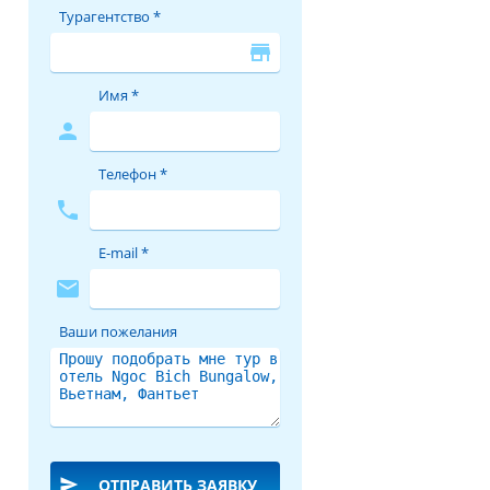
Турагентство *
store
Имя *
person
Телефон *
phone
E-mail *
mail
Ваши пожелания
send
ОТПРАВИТЬ ЗАЯВКУ