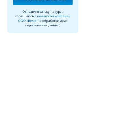
Отправляя заявку на тур, я
соглашаюсь
с политикой компании
ООО «Велл»
по обработке моих
персональных данных.