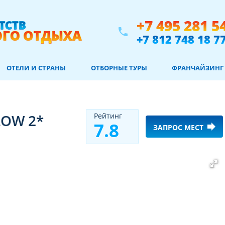
+7 495 281 5
phone
+7 812 748 18 7
ОТЕЛИ И СТРАНЫ
ОТБОРНЫЕ ТУРЫ
ФРАНЧАЙЗИНГ
LOW 2*
Рeйтинг
7.8
forward
ЗАПРОС МЕСТ