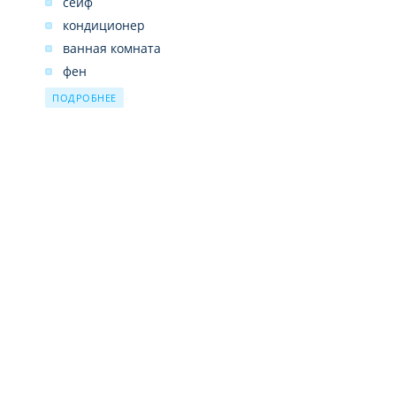
сейф
кондиционер
ванная комната
фен
телефон
ПОДРОБНЕЕ
ТВ
мини-холодильник
спутниковые каналы
Wi-Fi