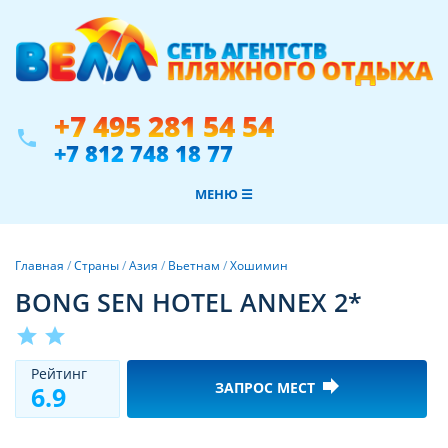
+7 495 281 54 54
phone
+7 812 748 18 77
МЕНЮ ☰
Главная
/
Страны
/
Азия
/
Вьетнам
/
Хошимин
BONG SEN HOTEL ANNEX 2*
star
star
Рeйтинг
forward
ЗАПРОС МЕСТ
6.9