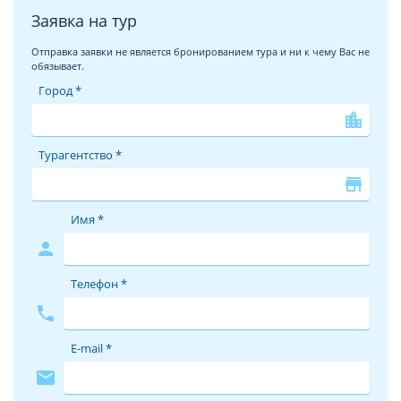
Заявка на тур
Отправка заявки не является бронированием тура и ни к чему Вас не
обязывает.
Город *
location_city
Турагентство *
store
Имя *
person
Телефон *
phone
E-mail *
mail