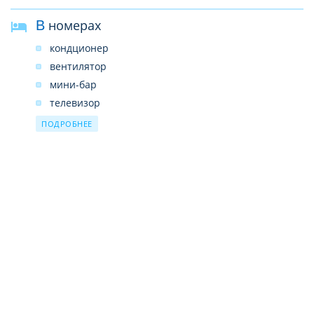
В номерах
кондционер
вентилятор
мини-бар
телевизор
кабельное ТВ
ПОДРОБНЕЕ
ванная комната
душ