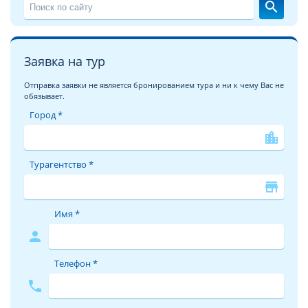
search
Заявка на тур
Отправка заявки не является бронированием тура и ни к чему Вас не
обязывает.
Город *
location_city
Турагентство *
store
Имя *
person
Телефон *
phone