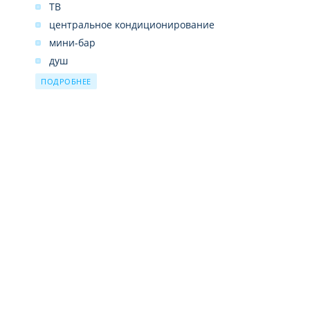
ТВ
центральное кондиционирование
мини-бар
душ
фен
ПОДРОБНЕЕ
телефон
балкон
подключение к интернету (Wi-Fi - бесплатно)
чайник