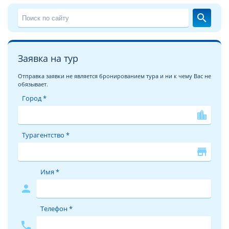
search
Заявка на тур
Отправка заявки не является бронированием тура и ни к чему Вас не
обязывает.
Город *
location_city
Турагентство *
store
Имя *
person
Телефон *
phone