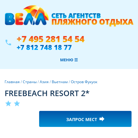
+7 495 281 54 54
phone
+7 812 748 18 77
МЕНЮ ☰
Главная
/
Страны
/
Азия
/
Вьетнам
/
Остров Фукуок
FREEBEACH RESORT 2*
star
star
forward
ЗАПРОС МЕСТ