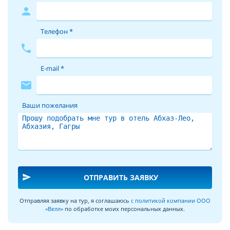
person
Телефон *
phone
E-mail *
mail
Ваши пожелания
send
ОТПРАВИТЬ ЗАЯВКУ
Отправляя заявку на тур, я соглашаюсь
с политикой компании ООО
«Велл»
по обработке моих персональных данных.