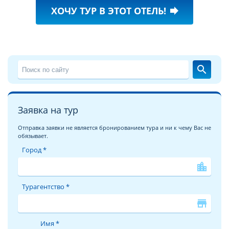
ХОЧУ ТУР В ЭТОТ ОТЕЛЬ!
forward
search
Заявка на тур
Отправка заявки не является бронированием тура и ни к чему Вас не
обязывает.
Город *
location_city
Турагентство *
store
Имя *