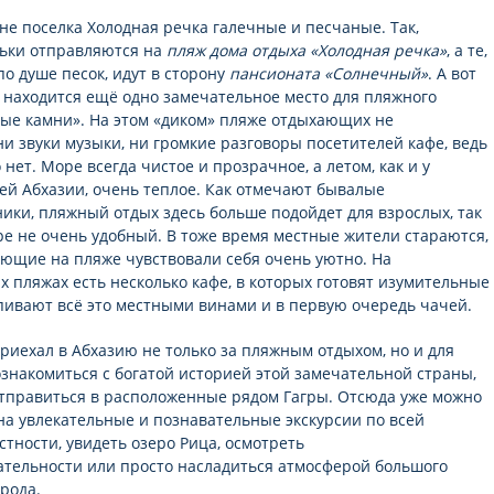
не поселка Холодная речка галечные и песчаные. Так,
ьки отправляются на
пляж дома отдыха «Холодная речка»
, а те,
по душе песок, идут в сторону
пансионата «Солнечный»
. А вот
 находится ещё одно замечательное место для пляжного
лые камни». На этом «диком» пляже отдыхающих не
ни звуки музыки, ни громкие разговоры посетителей кафе, ведь
 нет. Море всегда чистое и прозрачное, а летом, как и у
ей Абхазии, очень теплое. Как отмечают бывалые
ики, пляжный отдых здесь больше подойдет для взрослых, так
оре не очень удобный. В тоже время местные жители стараются,
ющие на пляже чувствовали себя очень уютно. На
х пляжах есть несколько кафе, в которых готовят изумительные
ивают всё это местными винами и в первую очередь чачей.
приехал в Абхазию не только за пляжным отдыхом, но и для
ознакомиться с богатой историей этой замечательной страны,
тправиться в расположенные рядом Гагры. Отсюда уже можно
на увлекательные и познавательные экскурсии по всей
стности, увидеть озеро Рица, осмотреть
тельности или просто насладиться атмосферой большого
орода.