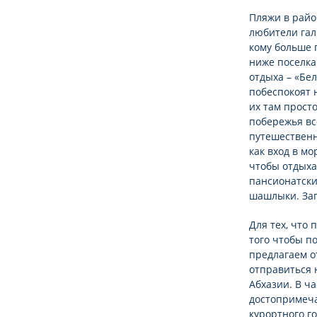
Пляжи в райо
любители гал
кому больше 
ниже поселка
отдыха – «Бе
побеспокоят 
их там просто
побережья вс
путешественн
как вход в м
чтобы отдыха
пансионатски
шашлыки. Зап
Для тех, что 
того чтобы п
предлагаем о
отправиться 
Абхазии. В ча
достопримеча
курортного г