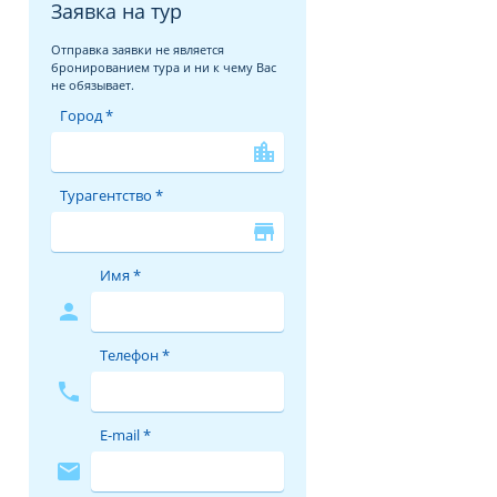
Заявка на тур
Отправка заявки не является
бронированием тура и ни к чему Вас
не обязывает.
Город *
location_city
Турагентство *
store
Имя *
person
Телефон *
phone
E-mail *
mail