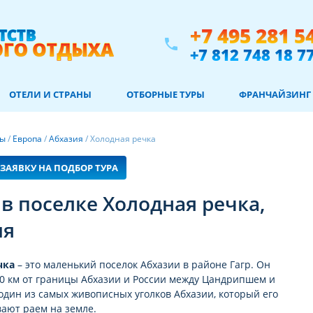
+7 495 281 5
phone
+7 812 748 18 7
ОТЕЛИ И СТРАНЫ
ОТБОРНЫЕ ТУРЫ
ФРАНЧАЙЗИНГ
ны
/
Европа
/
Абхазия
/
Холодная речка
ЗАЯВКУ НА ПОДБОР ТУРА
в поселке Холодная речка,
ия
чка
– это маленький поселок Абхазии в районе Гагр. Он
10 км от границы Абхазии и России между Цандрипшем и
 один из самых живописных уголков Абхазии, который его
ают раем на земле.