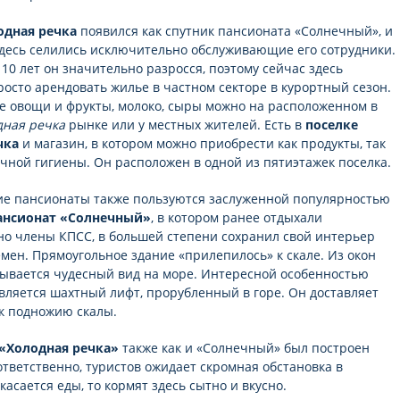
одная речка
появился как спутник пансионата «Солнечный», и
десь селились исключительно обслуживающие его сотрудники.
10 лет он значительно разросся, поэтому сейчас здесь
росто арендовать жилье в частном секторе в курортный сезон.
е овощи и фрукты, молоко, сыры можно на расположенном в
дная речка
рынке или у местных жителей. Есть в
поселке
чка
и магазин, в котором можно приобрести как продукты, так
ичной гигиены. Он расположен в одной из пятиэтажек поселка.
е пансионаты также пользуются заслуженной популярностью
ансионат «Солнечный»
, в котором ранее отдыхали
о члены КПСС, в большей степени сохранил свой интерьер
емен. Прямоугольное здание «прилепилось» к скале. Из окон
ывается чудесный вид на море. Интересной особенностью
вляется шахтный лифт, прорубленный в горе. Он доставляет
к подножию скалы.
«Холодная речка»
также как и «Солнечный» был построен
ответственно, туристов ожидает скромная обстановка в
касается еды, то кормят здесь сытно и вкусно.