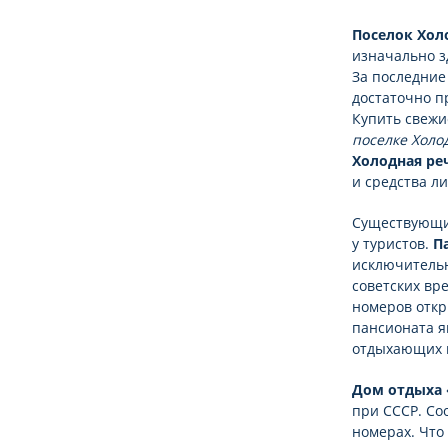
Поселок Хол
изначально з
За последние 
достаточно п
Купить свежи
поселке Холо
Холодная ре
и средства л
Существующи
у туристов.
П
исключительн
советских вр
номеров откр
пансионата я
отдыхающих 
Дом отдыха 
при СССР. Со
номерах. Что 