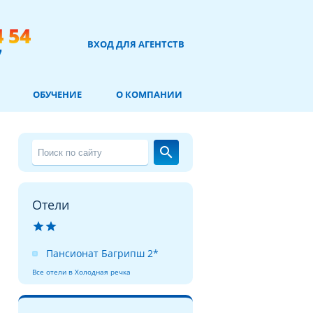
4 54
ВХОД ДЛЯ АГЕНТСТВ
7
ОБУЧЕНИЕ
О КОМПАНИИ
search
Отели


Пансионат Багрипш 2*
Все отели в Холодная речка