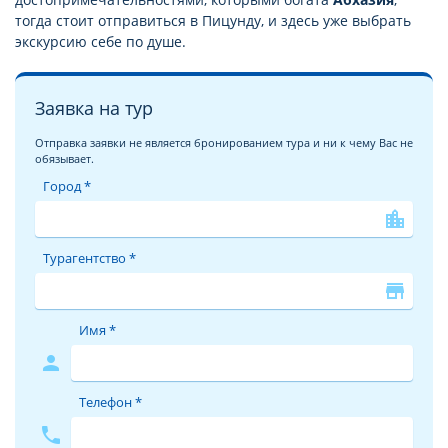
тогда стоит отправиться в Пицунду, и здесь уже выбрать
экскурсию себе по душе.
Заявка на тур
Отправка заявки не является бронированием тура и ни к чему Вас не
обязывает.
Город *
location_city
Турагентство *
store
Имя *
person
Телефон *
phone