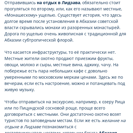
Отправившись
на отдых в Лидзава
, обязательно стоит
прогуляться по второму, или, как его называют местные,
«Монашескому» ущелью. Существует история, что здесь
долгое время после установления в Абхазии советской
власти скрывались монахи из разоренных монастырей.
Дорога по ущелью очень живописная с традиционной для
Абхазии субтропической флорой.
Что касается инфраструктуры, то её практически нет.
Местные жители охотно продают приезжим фрукты,
овощи, молоко и сыры, местные вина, аджику, чачу. На
побережье есть пара небольших кафе с довольно
умеренными по московским меркам ценами. Здесь же по
вечерам, если есть настроение, можно и потанцевать под
живую музыку.
Чтобы отправиться на экскурсию, например, к озеру Рица
или по Пицундской сосновой роще, проще всего
договориться с местными. Они достаточно охотно возят
туристов по заповедным местам. Если же есть
желание на
отдыхе в Лидзаве
познакомиться с
достопримечательностями, которыми богата
Абхазия
,