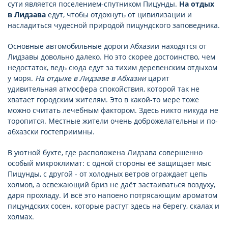
сути является поселением-спутником Пицунды.
На отдых
в Лидзава
едут, чтобы отдохнуть от цивилизации и
насладиться чудесной природой пицундского заповедника.
Основные автомобильные дороги Абхазии находятся от
Лидзавы довольно далеко. Но это скорее достоинство, чем
недостаток, ведь сюда едут за тихим деревенским отдыхом
у моря.
На отдыхе в Лидзаве в Абхазии
царит
удивительная атмосфера спокойствия, которой так не
хватает городским жителям. Это в какой-то мере тоже
можно считать лечебным фактором. Здесь никто никуда не
торопится. Местные жители очень доброжелательны и по-
абхазски гостеприимны.
В уютной бухте, где расположена Лидзава совершенно
особый микроклимат: с одной стороны её защищает мыс
Пицунды, с другой - от холодных ветров ограждает цепь
холмов, а освежающий бриз не даёт застаиваться воздуху,
даря прохладу. И всё это напоено потрясающим ароматом
пицундских сосен, которые растут здесь на берегу, скалах и
холмах.