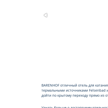
BARENHOF отличный отель для катания.
термальными источниками Felsenbad и
дойти по крытому переходу прямо из о
Узнать больше о достопримечательнос