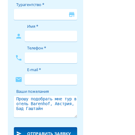
Турагентство *
store
Имя *
person
Телефон *
phone
E-mail *
mail
Ваши пожелания
send
ОТПРАВИТЬ ЗАЯВКУ