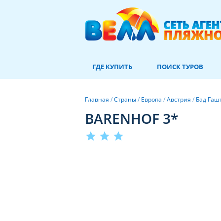
ГДЕ КУПИТЬ
ПОИСК ТУРОВ
Главная
/
Страны
/
Европа
/
Австрия
/
Бад Гаш
BARENHOF 3*
star
star
star