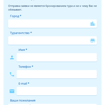
Отправка заявки не является бронированием тура и ни к чему Вас не
обязывает.
Город *
location_city
Турагентство *
store
Имя *
person
Телефон *
phone
E-mail *
mail
Ваши пожелания