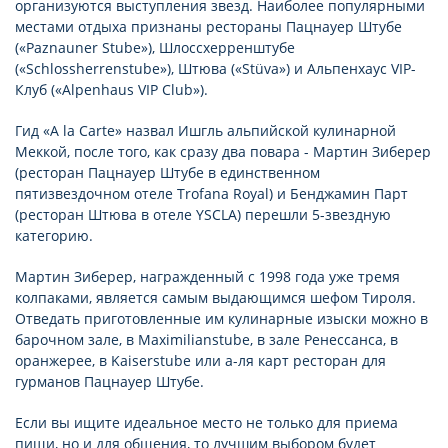
организуются выступления звезд. Наиболее популярными
местами отдыха признаны рестораны Пацнауер Штубе
(«Paznauner Stube»), Шлоссхерренштубе
(«Schlossherrenstube»), Штюва («Stüva») и Альпенхаус VIP-
Клуб («Alpenhaus VIP Club»).
Гид «A la Carte» назвал Ишгль альпийской кулинарной
Меккой, после того, как сразу два повара - Мартин Зиберер
(ресторан Пацнауер Штубе в единственном
пятизвездочном отеле Trofana Royal) и Бенджамин Парт
(ресторан Штюва в отеле YSCLA) перешли 5-звездную
категорию.
Мартин Зиберер, награжденный с 1998 года уже тремя
колпаками, является самым выдающимся шефом Тироля.
Отведать приготовленные им кулинарные изыски можно в
барочном зале, в Maximilianstube, в зале Ренессанса, в
оранжерее, в Kaiserstube или а-ля карт ресторан для
гурманов Пацнауер Штубе.
Если вы ищите идеальное место не только для приема
пищи, но и для общения, то лучшим выбором будет