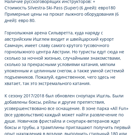
Наличие русскоговорящих инструкторов: +
Стоимость Silvestra-Ski-Pass (Super) (6 дней): евро180
Примерные цены на прокат лыжного оборудования (6
дней): евро 80.
Горнолыжная арена Сильвретта, куда наряду с
австрийским Ишглем входит и швейцарский курорт
Самнаун, имеет славу самого крутого тусовочного
горнолыжного центра Австрии. Но туристы едут сюда не
сколько за ночной жизнью, случайными знакомствами,
сколько за прекрасными условиями катания, мягким
уложенным и целинным снегом, а также умной системой
подъемников. Пожалуй, единственное, чего здесь не
хватает, так это экстремального катания.
К сезону 2017/2018 был обновлен сноупарк Ишгль. Были
добавлены боксы, рейлы и другие препятствия,
усовершенствовано все оснащение. В зоне парка «All Fun»
(все удовольствия) каждый может найти развлечение по
душе. Новичков фристайла и сноупарк-ветеранов ждут
боксы и трубы, а трамплины приглашают получить первый
опыт нахождения в воздухе, выполнить стильный 180 или