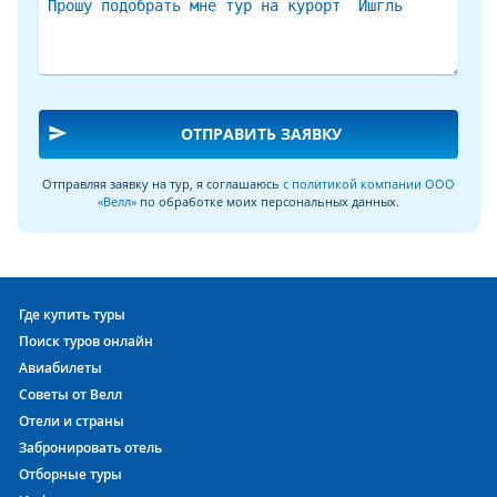
send
ОТПРАВИТЬ ЗАЯВКУ
Отправляя заявку на тур, я соглашаюсь
с политикой компании ООО
«Велл»
по обработке моих персональных данных.
Где купить туры
Поиск туров онлайн
Авиабилеты
Советы от Велл
Отели и страны
Забронировать отель
Отборные туры