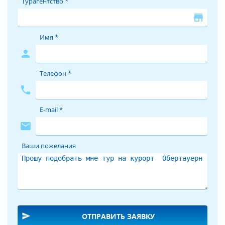
Турагентство *
store
Имя *
person
Телефон *
phone
E-mail *
mail
Ваши пожелания
send
ОТПРАВИТЬ ЗАЯВКУ