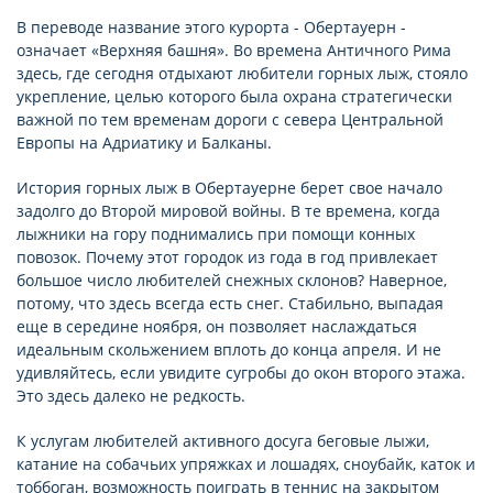
В переводе название этого курорта - Обертауерн -
означает «Верхняя башня». Во времена Античного Рима
здесь, где сегодня отдыхают любители горных лыж, стояло
укрепление, целью которого была охрана стратегически
важной по тем временам дороги с севера Центральной
Европы на Адриатику и Балканы.
История горных лыж в Обертауерне берет свое начало
задолго до Второй мировой войны. В те времена, когда
лыжники на гору поднимались при помощи конных
повозок. Почему этот городок из года в год привлекает
большое число любителей снежных склонов? Наверное,
потому, что здесь всегда есть снег. Стабильно, выпадая
еще в середине ноября, он позволяет наслаждаться
идеальным скольжением вплоть до конца апреля. И не
удивляйтесь, если увидите сугробы до окон второго этажа.
Это здесь далеко не редкость.
К услугам любителей активного досуга беговые лыжи,
катание на собачьих упряжках и лошадях, сноубайк, каток и
тоббоган, возможность поиграть в теннис на закрытом