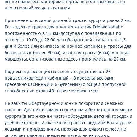
вы не являетесь мастером спорта, не стоит выходить на
нее в первый же день катания.
Протяженность самой длинной трассы курорта равна 2 км.
Есть здесь и трасса для ночного катания Edelweissbahn
протяженностью в 1,5 км (доступна с понедельника по
четверг с 19.00 до 22.00 для обладателей скипасса на 1,5
дня и более или скипасса на ночное катание), и трассы для
беговых лыж (более 30 км), и санная трасса (6 км). А пешие
маршруты, организованные здесь протянулись на 26 км.
Подъем отдыхающих на склоны осуществляют 26
подъемников (один кабинный, 18 кресельных, один
кресельно-кабинный и 6 бугельных) с общей пропускной
способностью около 43 тысяч человек в час.
Не забыты Обертауерном и юные покорители снежных
склонов. Для них в самом солнечном и безветренном месте
курорта (в его нижней части) оборудован детский городок и
учебные склоны. А сказочная трасса с ведьмой Вальпургой,
лешими и привидениями, проходящая рядом по лесу, не
оставляет равнодушными ни детей, ни взрослых.