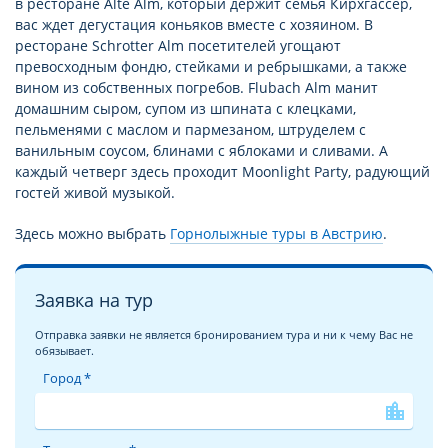
в ресторане Alte Alm, который держит семья Кирхгассер,
вас ждет дегустация коньяков вместе с хозяином. В
ресторане Schrotter Alm посетителей угощают
превосходным фондю, стейками и ребрышками, а также
вином из собственных погребов. Flubach Alm манит
домашним сыром, супом из шпината с клецками,
пельменями с маслом и пармезаном, штруделем с
ванильным соусом, блинами с яблоками и сливами. А
каждый четверг здесь проходит Moonlight Party, радующий
гостей живой музыкой.
Здесь можно выбрать
Горнолыжные туры в Австрию
.
Заявка на тур
Отправка заявки не является бронированием тура и ни к чему Вас не
обязывает.
Город *
location_city