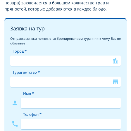
повара) заключается в большом количестве трав и
пряностей, которые добавляются в каждое блюдо.
Заявка на тур
Отправка заявки не является бронированием тура и ни к чему Вас не
обязывает.
Город *
location_city
Турагентство *
store
Имя *
person
Телефон *
phone