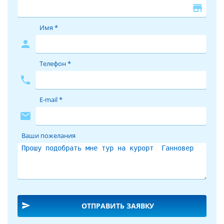
store
Имя *
person
Телефон *
phone
E-mail *
mail
Ваши пожелания
send
ОТПРАВИТЬ ЗАЯВКУ