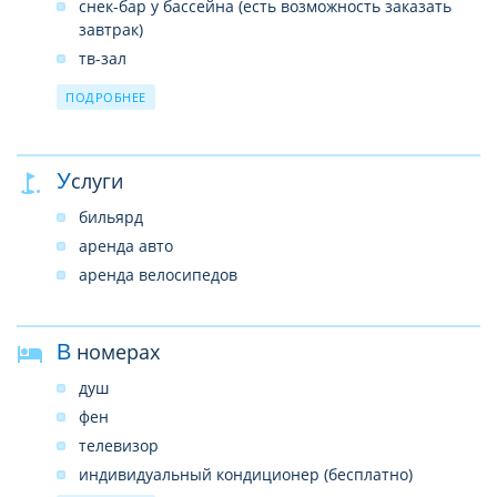
снек-бар у бассейна (есть возможность заказать
завтрак)
тв-зал
wi-fi на территории
ПОДРОБНЕЕ
автопарковка
прачечная платно
круглосуточная регистрация
Услуги
камера хранения багажа
бильярд
аренда авто
аренда велосипедов
В номерах
душ
фен
телевизор
индивидуальный кондиционер (бесплатно)