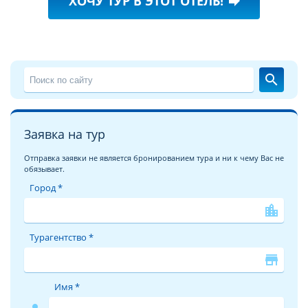
ХОЧУ ТУР В ЭТОТ ОТЕЛЬ!
forward
search
Заявка на тур
Отправка заявки не является бронированием тура и ни к чему Вас не
обязывает.
Город *
location_city
Турагентство *
store
Имя *