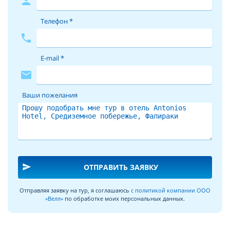
person
Телефон *
phone
E-mail *
mail
Ваши пожелания
send
ОТПРАВИТЬ ЗАЯВКУ
Отправляя заявку на тур, я соглашаюсь
с политикой компании ООО
«Велл»
по обработке моих персональных данных.