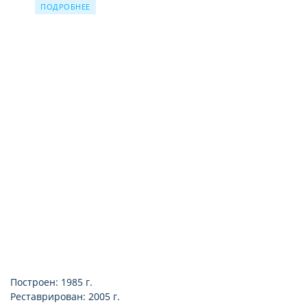
мини-холодильник (бесплатно)
ПОДРОБНЕЕ
электрочайник
электроплита
стол и стулья
wi-fi
сейф (бесплатно)
Построен: 1985 г.
Реставрирован: 2005 г.