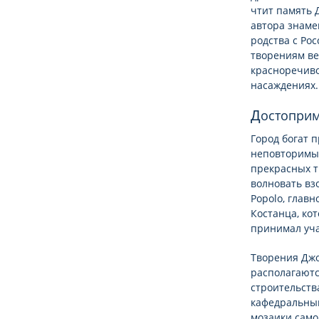
чтит память 
автора знаме
родства с Ро
творениям ве
красноречиво
насаждениях.
Достопри
Город богат
неповторимы
прекрасных т
волновать вз
Popolo, глав
Костанца, ко
принимал уча
Творения Джо
располагаютс
строительств
кафедральный
мозаики само