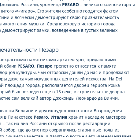
Джоакино Россини, уроженца
PESARO
– великого композитора и
нитого «Фигаро». Его жители особенно гордятся фактом
ссини и всячески демонстрируют свою признательность
ликого гения музыки. Средневековую историю города
 демонстрируют замки, возведенные в густых зеленых
мечательности Пезаро
 прекрасными памятниками архитектуры, придающими
й облик
PESARO. Пезаро
трепетно относится к памяти
ворцов культуры, чьи отголоски дошли до нас и продолжают
оры даже самых искушенных ценителей искусства. На Del
ной площади города, располагается дворец герцога Рокка
торый был возведен еще в 15 веке, в строительстве дворца
стие сам великий автор Джоконды Леонардо да Винчи.
ванни Беллини и других художников эпохи Возрождения
я в Пинакотеке
Pesaro. Италия
хранит наследие мастеров
а – так на виа Россини открылся после реставрации
 собор, где до сих пор сохранились старинные полы из
го лучшего качества. В память о Россини его именем названа