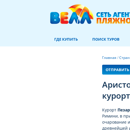
ГДЕ КУПИТЬ
ПОИСК ТУРОВ
Главная
/
Стра
ОТПРАВИТЬ 
Арист
курорт
Курорт
Пезар
Римини, в пр
очарование и
древнейшей и