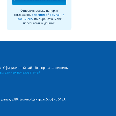
Отправляя заявку на тур, я
соглашаюсь
с политикой компании
ООО «Велл»
по обработке моих
персональных данных.
л». Официальный сайт. Все права защищены.
ых данных пользователей
улица, д.80, Бизнес-Центр, эт.5, офис 513А