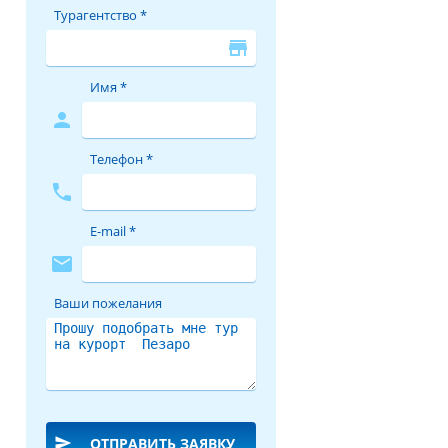
Турагентство *
store
Имя *
person
Телефон *
phone
E-mail *
mail
Ваши пожелания
send
ОТПРАВИТЬ ЗАЯВКУ