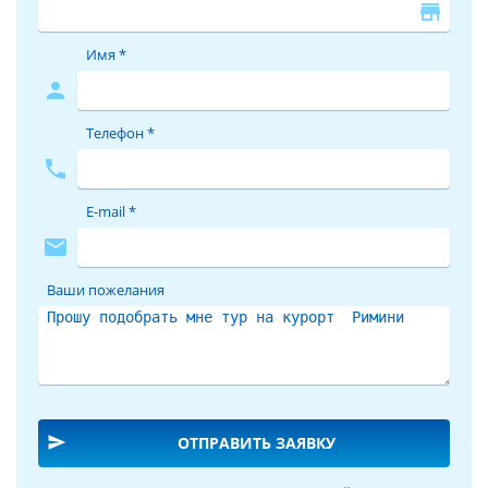
store
Имя *
person
Телефон *
phone
E-mail *
mail
Ваши пожелания
send
ОТПРАВИТЬ ЗАЯВКУ