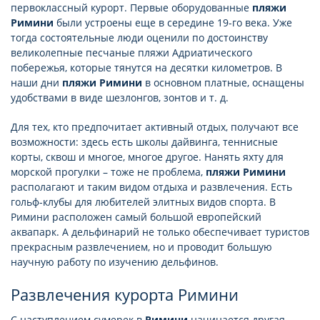
первоклассный курорт. Первые оборудованные
пляжи
Римини
были устроены еще в середине 19-го века. Уже
тогда состоятельные люди оценили по достоинству
великолепные песчаные пляжи Адриатического
побережья, которые тянутся на десятки километров. В
наши дни
пляжи Римини
в основном платные, оснащены
удобствами в виде шезлонгов, зонтов и т. д.
Для тех, кто предпочитает активный отдых, получают все
возможности: здесь есть школы дайвинга, теннисные
корты, сквош и многое, многое другое. Нанять яхту для
морской прогулки – тоже не проблема,
пляжи Римини
располагают и таким видом отдыха и развлечения. Есть
гольф-клубы для любителей элитных видов спорта. В
Римини расположен самый большой европейский
аквапарк. А дельфинарий не только обеспечивает туристов
прекрасным развлечением, но и проводит большую
научную работу по изучению дельфинов.
Развлечения курорта Римини
С наступлением сумерек в
Римини
начинается другая