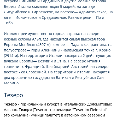
острова Сицилию и Сардинию и другие мелкие острова.
Берега Италии омывают воды 5 морей: на западе—
Лигурийское и Тирренское, на востоке— Адриатическое, на
юге— Ионическое и Средиземное. Равные реки— По и
Тибр.
Италия преимущественно горная страна: на севере—
южные склоны Альп, где находится самая высокая гора
Европы Монблан (4807 м); южнее — Паданская равнина, на
полуострове— горы Апеннины (наивысшая точка г. Корно
(2914 м). На территории Италии находятся 2 действующих
вулкана Европы— Везувий и Этна. На севере Италия
граничит с Францией, Швейцарией, Австрией, на северо-
востоке - со Словенией. На территории Италии находятся
два крошечных государства Ватикан и Республика Сан-
Марино.
Тезеро
Тезеро
- горнолыжный курорт в итальянских Доломитовых
Альпах.
Тезеро
(Tesero) - по немецки "Teser im Fleimstal"
это коммунна (муниципалитет) в автономном северном