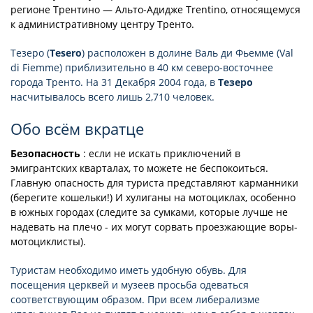
регионе Трентино — Альто-Адидже Trentino, относящемуся
к административному центру Тренто.
Тезеро (
Tesero
) расположен в долине Валь ди Фьемме (Val
di Fiemme) приблизительно в 40 км северо-восточнее
города Тренто. На 31 Декабря 2004 года, в
Тезеро
насчитывалось всего лишь 2,710 человек.
Обо всём вкратце
Безопасность
: если не искать приключений в
эмигрантских кварталах, то можете не беспокоиться.
Главную опасность для туриста представляют карманники
(берегите кошельки!) И хулиганы на мотоциклах, особенно
в южных городах (следите за сумками, которые лучше не
надевать на плечо - их могут сорвать проезжающие воры-
мотоциклисты).
Туристам необходимо иметь удобную обувь. Для
посещения церквей и музеев просьба одеваться
соответствующим образом. При всем либерализме