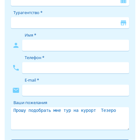
location_city
Турагентство *
store
Имя *
person
Телефон *
phone
E-mail *
mail
Ваши пожелания