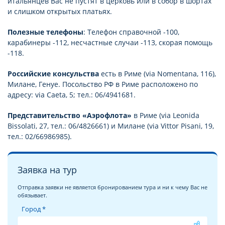
итальянцев Вас не пустят в церковь или в собор в шортах
и слишком открытых платьях.
Полезные телефоны
: Телефон справочной -100,
карабинеры -112, несчастные случаи -113, скорая помощь
-118.
Российские консульства
есть в Риме (via Nomentana, 116),
Милане, Генуе. Посольство РФ в Риме расположено по
адресу: via Caeta, 5; тел.: 06/4941681.
Представительство «Аэрофлота»
в Риме (via Leonida
Bissolati, 27, тел.: 06/4826661) и Милане (via Vittor Pisani, 19,
тел.: 02/66986985).
Заявка на тур
Отправка заявки не является бронированием тура и ни к чему Вас не
обязывает.
Город *