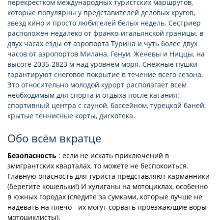
перекрестком международных туристских маршрутов,
которые популярны у представителей деловых кругов,
звезд кино и просто любителей белых недель. Сестриер
расположен недалеко от франко-итальянской границы, в
двух часах езды от аэропорта Турина и чуть более двух
часов от аэропортов Милана, Генуи, Женевы и Ниццы, на
высоте 2035-2823 м над уровнем моря. Снежные пушки
гарантируют снеговое покрытие в течение всего сезона.
Это относительно молодой курорт располагает всем
необходимым для спорта и отдыха после катания:
спортивный центра с сауной, бассейном, турецкой баней,
крытые теннисные корты, дискотека.
Обо всём вкратце
Безопасность
: если не искать приключений в
эмигрантских кварталах, то можете не беспокоиться.
Главную опасность для туриста представляют карманники
(берегите кошельки!) И хулиганы на мотоциклах, особенно
в южных городах (следите за сумками, которые лучше не
надевать на плечо - их могут сорвать проезжающие воры-
мотоциклисты).