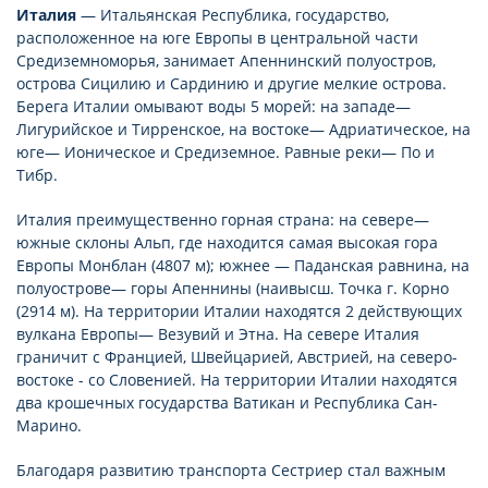
Италия
— Итальянская Республика, государство,
расположенное на юге Европы в центральной части
Средиземноморья, занимает Апеннинский полуостров,
острова Сицилию и Сардинию и другие мелкие острова.
Берега Италии омывают воды 5 морей: на западе—
Лигурийское и Тирренское, на востоке— Адриатическое, на
юге— Ионическое и Средиземное. Равные реки— По и
Тибр.
Италия преимущественно горная страна: на севере—
южные склоны Альп, где находится самая высокая гора
Европы Монблан (4807 м); южнее — Паданская равнина, на
полуострове— горы Апеннины (наивысш. Точка г. Корно
(2914 м). На территории Италии находятся 2 действующих
вулкана Европы— Везувий и Этна. На севере Италия
граничит с Францией, Швейцарией, Австрией, на северо-
востоке - со Словенией. На территории Италии находятся
два крошечных государства Ватикан и Республика Сан-
Марино.
Благодаря развитию транспорта Сестриер стал важным