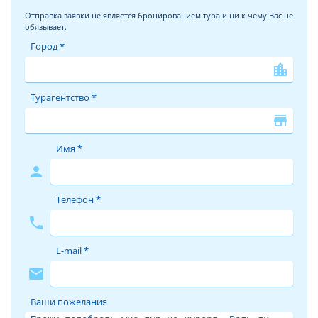
Отправка заявки не является бронированием тура и ни к чему Вас не
обязывает.
Город *
location_city
Турагентство *
store
Имя *
person
Телефон *
phone
E-mail *
mail
Ваши пожелания