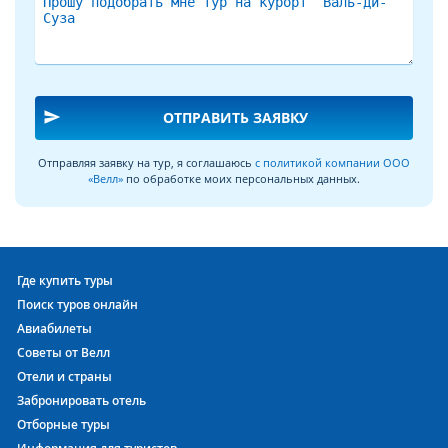
send
ОТПРАВИТЬ ЗАЯВКУ
Отправляя заявку на тур, я соглашаюсь
с политикой компании ООО
«Велл»
по обработке моих персональных данных.
Где купить туры
Поиск туров онлайн
Авиабилеты
Советы от Велл
Отели и страны
Забронировать отель
Отборные туры