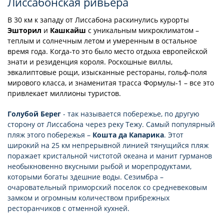
Лиссабонская ривьера
В 30 км к западу от Лиссабона раскинулись курорты
Эшторил
и
Кашкайш
с уникальным микроклиматом –
теплым и солнечным летом и умеренным в остальное
время года. Когда-то это было место отдыха европейской
знати и резиденция короля. Роскошные виллы,
эвкалиптовые рощи, изысканные рестораны, гольф-поля
мирового класса, и знаменитая трасса Формулы-1 – все это
привлекает миллионы туристов.
Голубой Берег
- так называется побережье, по другую
сторону от Лиссабона через реку Тежу. Самый популярный
пляж этого побережья –
Кошта да Капарика
. Этот
широкий на 25 км непрерывной линией тянущийся пляж
поражает кристальной чистотой океана и манит гурманов
необыкновенно вкусными рыбой и морепродуктами,
которыми богаты здешние воды. Сезимбра –
очаровательный приморский поселок со средневековым
замком и огромным количеством прибрежных
ресторанчиков с отменной кухней.