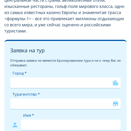
центральной части страны, великолепные отели,
изысканные рестораны, гольф-поля мирового класса, одно
из самых известных казино Европы и знаменитая трасса
<формулы-1> - все это привлекает миллионы отдыхающих
со всего мира, и уже сейчас оценено и российскими
туристами.
Заявка на тур
Отправка заявки не является бронированием тура и ни к чему Вас не
обязывает.
Город *
location_city
Турагентство *
store
Имя *
person