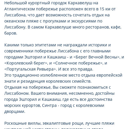
Небольшой курортный городок Каркавелуш на
Атлантическом побережье расположен всего в 15 км от
Лиссабона, что дает возможность сочетать отдых на
океанском пляже с прогулками и экскурсиями по
Лиссабону. В самом Каркавелуше много ресторанов, кафе,
баров.
Какими только эпитетами не награждали историки и
современники побережье Лиссабона с его главными
городами Эшторил и Кашкаиш - и <Берег Вечной Весны>, и
<Королевский берег>, и <Солнечное побережье>, и
<Португальская Ривьера>. И все это правда.
Это традиционно излюбленное место отдыха европейской
знати и резиденция королевских семейств.
Отдыхая на побережье, Вы сможете познакомиться с
Лиссабоном. Вашего внимания, несомненно, достойны
города Эшторил и Кашкаиш, где есть все достоинства
морских курортов, Синтра - город с королевскими
дворцами.
Роскошные виллы, эвкалиптовые рощи, лучшие пляжи