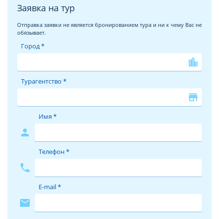
Заявка на тур
Отправка заявки не является бронированием тура и ни к чему Вас не
обязывает.
Город *
location_city
Турагентство *
store
Имя *
person
Телефон *
phone
E-mail *
mail