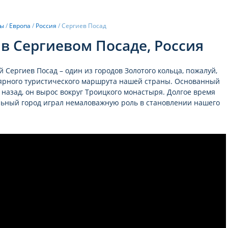
ны
/
Европа
/
Россия
/
Сергиев Посад
в Сергиевом Посаде, Россия
 Сергиев Посад – один из городов Золотого кольца, пожалуй,
ярного туристического маршрута нашей страны. Основанный
в назад, он вырос вокруг Троицкого монастыря. Долгое время
льный город играл немаловажную роль в становлении нашего