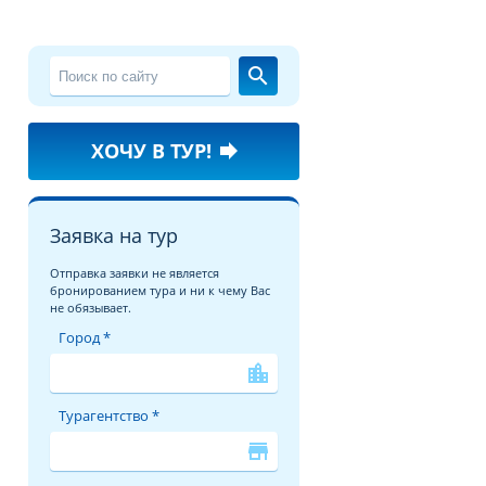
search
ХОЧУ В ТУР!
forward
Заявка на тур
Отправка заявки не является
бронированием тура и ни к чему Вас
не обязывает.
Город *
location_city
Турагентство *
store