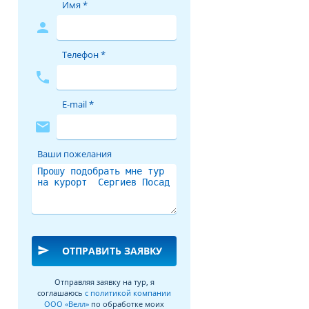
Имя *
person
Телефон *
phone
E-mail *
mail
Ваши пожелания
send
ОТПРАВИТЬ ЗАЯВКУ
Отправляя заявку на тур, я
соглашаюсь
с политикой компании
ООО «Велл»
по обработке моих