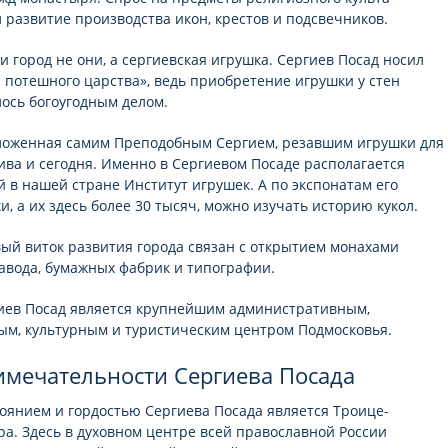
 развитие производства икон, крестов и подсвечников.
и город не они, а сергиевская игрушка. Сергиев Посад носил
 потешного царства», ведь приобретение игрушки у стен
ось богоугодным делом.
ложенная самим Преподобным Сергием, резавшим игрушки для
ива и сегодня. Именно в Сергиевом Посаде располагается
 в нашей стране Институт игрушек. А по экспонатам его
, а их здесь более 30 тысяч, можно изучать историю кукол.
овый виток развития города связан с открытием монахами
авода, бумажных фабрик и типографии.
иев Посад является крупнейшим административным,
, культурным и туристическим центром Подмосковья.
имечательности Сергиева Посада
оянием и гордостью Сергиева Посада является Троице-
ра. Здесь в духовном центре всей православной России