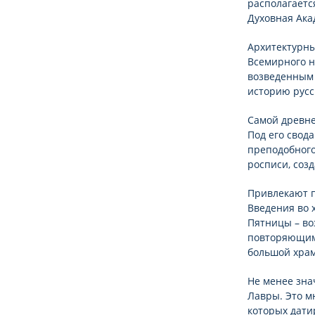
располагаетс
Духовная Ака
Архитектурны
Всемирного н
возведенным 
историю русс
Самой древне
Под его свод
преподобного
росписи, соз
Привлекают п
Введения во 
Пятницы – во
повторяющими
большой храм
Не менее зна
Лавры. Это м
которых датир