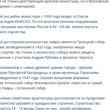
я не только действующий мужской монастырь, но и Московская
демия с семинарией.
й ансамбль монастыря с 1993 года входит в Список
аследия ЮНЕСКО. По его многочисленным сооружениям,
лучшими мастерами России в XV - XIX вв., можно изучать
кого зодчества.
й достопримечательностью лавры является Троицкий собор.
ами, возведенными в 1422 году, захоронены мощи
 Сергия. На стенах и иконостасе собора можно увидеть
данные с участием Андрея Рублева и Даниила Черного.
аломников и самые древние церкви города - Церковь
храм Пресвятой богородицы и храм мученицы Параскевы
зведенные в 1547 году. Своими внешними формами,
 Успенский собор Московского Кремля, известен и самый
 Лавры – Успенский собор.
чимые памятники архитектуры располагаются за пределами
ножество церквей и гражданские строения, строительство
уется 18 - 19 векам. Один из них - музей-заповедник