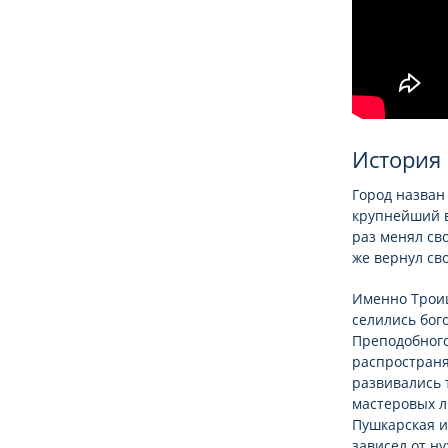
История 
Город назван
крупнейший в
раз менял сво
же вернул св
Именно Троиц
селились бог
Преподобного
распространя
развивались 
мастеровых л
Пушкарская и
зависел от н