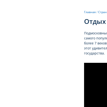
Главная
/
Стра
Отдых 
Подмосковный
самого попул
более 7 веко
этот удивите
государства.