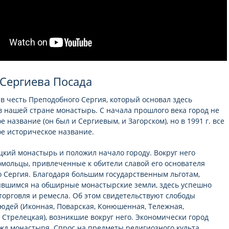
Сергиева Посада
 в честь Преподобного Сергия, который основал здесь
 нашей стране монастырь. С начала прошлого века город не
е название (он был и Сергиевым, и Загорском), но в 1991 г. все
ое историческое название.
кий монастырь и положил начало городу. Вокруг него
омольцы, привлеченные к обители славой его основателя
 Сергия. Благодаря большим государственным льготам,
вшимся на обширные монастырские земли, здесь успешно
торговля и ремесла. Об этом свидетельствуют слободы
юдей (Иконная, Поварская, Конюшенная, Тележная,
 Стрелецкая), возникшие вокруг него. Экономически город
ужд монастыря. Спрос на предметы религиозного культа