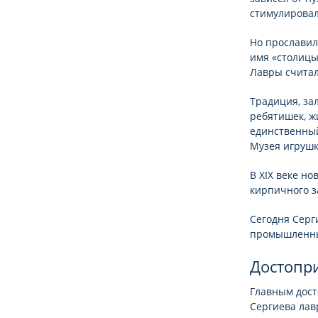
стимулировал
Но прославил
имя «столицы
Лавры считал
Традиция, за
ребятишек, ж
единственный
Музея игрушки
В XIX веке н
кирпичного з
Сегодня Серг
промышленным
Достопр
Главным дост
Сергиева лав