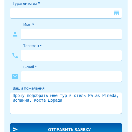
Турагентство *
store
Имя *
person
Телефон *
phone
E-mail *
mail
Ваши пожелания
send
ОТПРАВИТЬ ЗАЯВКУ