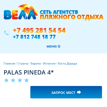
+7 495 281 54 54
phone
+7 812 748 18 77
МЕНЮ ☰
Главная
/
Страны
/
Европа
/
Испания
/
Коста Дорада
PALAS PINEDA 4*
star
star
star
star
forward
ЗАПРОС МЕСТ