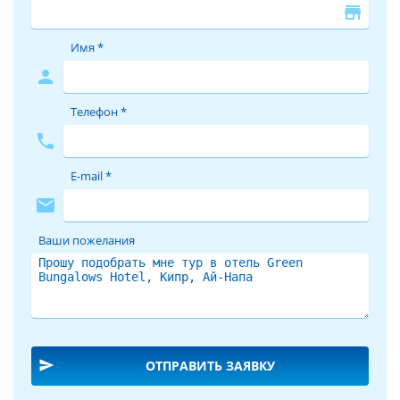
store
Имя *
person
Телефон *
phone
E-mail *
mail
Ваши пожелания
send
ОТПРАВИТЬ ЗАЯВКУ