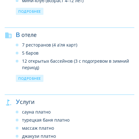
мини-клуб (возраст 4-12 лет)
8 водных горок
ПОДРОБНЕЕ
услуги няни (платно, по запросу)
детская коляска (платно)
детское меню
В отеле
в ресторане – детское кресло
7 ресторанов (4 а’ля карт)
детская площадка
5 баров
развлекательные программы
12 открытых бассейнов (3 с подогревом в зимний
период)
22 водные горки
ПОДРОБНЕЕ
4 теннисных корта (с тартановым покрытием)
SPA-центр
салон красоты
Услуги
услуги врача
сауна платно
прачечная
турецкая баня платно
почтовые услуги
массаж платно
интернет кафе (платно)
джакузи платно