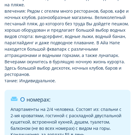
на пляже.
влечения: Рядом с отелем много ресторанов, баров, кафе и
ночных клубов, разнообразные магазины. Великолепный
песчаный пляж, до которого без труда Вы дойдете пешком,
хорошо оборудован и предлагает большой выбор водных
видов спорта: виндсерфинг, водные лыжи, водный банан,
параглайдинг и даже подводное плавание. В Айа Напе
находится большой фквапарк с различными
аттракционами и водными горками, а также лунапарк.
Вечерами окунитесь в бурлящую ночную жизнь курорта.
Здесь большой выбор дискотек, ночных клубов, баров и
ресторанов.
тание: Индивидуальное.
weekend
О номерах:
Апартаменты на 2/4 человека. Состоят из: спальни с
2-мя кроватями, гостиной с раскладной двуспальной
кушеткой, встроенной кухней, душем, туалетом,
балконом (не во всех номерах) с видом на горы.
Кондиционер, за доплату $5 в день.