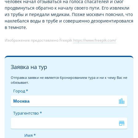
человек начал отзываться на голоса спасателей и смог
продвинуться обратно к началу своего пути. Его извлекли
из трубы и передали медикам. Позже москвич пояснил, что
нахлебался воды в трубе и совершенно дезориентировался
в темноте.
Изображение предоставлено Freepik
https://www.freepik.com/
Заявка на тур
Отправка заявки не является бронированием тура и ни к чему Вас не
обязывает.
Город *
location_city
Турагентство *
store
Имя *