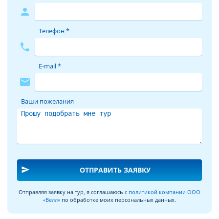
person
Телефон *
phone
E-mail *
mail
Ваши пожелания
send
ОТПРАВИТЬ ЗАЯВКУ
Отправляя заявку на тур, я соглашаюсь
с политикой компании ООО
«Велл»
по обработке моих персональных данных.