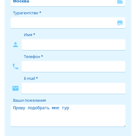
location_city
Турагентство *
store
Имя *
person
Телефон *
phone
E-mail *
mail
Ваши пожелания