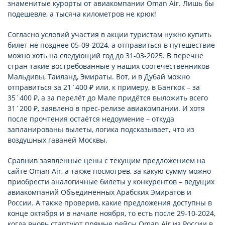
знаменитые курорты от авиакомпании Oman Air. Лишь бы
подешевле, а тысяча километров не крюк!
Согласно условий участия в акции туристам нужно купить
билет не позднее 05-09-2024, а отправиться в путешествие
можно хоть на следующий год до 31-03-2025. В перечне
стран такие востребованные у наших соотечественников
Мальдивы, Таиланд, Эмираты. Вот, и в Дубай можно
отправиться за 21`400 ₽ или, к примеру, в Бангкок – за
35`400 ₽, а за перелёт до Мале придётся выложить всего
31`200 ₽, заявлено в прес-релизе авиакомпании. И хотя
после прочтения остаётся недоумение – откуда
запланированы вылеты, логика подсказывает, что из
воздушных гаваней Москвы.
Сравнив заявленные цены с текущим предложением на
сайте Oman Air, а также посмотрев, за какую сумму можно
приобрести аналогичные билеты у конкурентов – ведущих
авиакомпаний Объединённых Арабских Эмиратов и
России. А также проверив, какие предложения доступны в
конце октября и в начале ноября, то есть после 29-10-2024,
когда вновь стартуют прямые рейсы Oman Air из России в