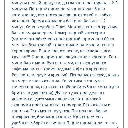
минуты пешей прогулки, до главного ресторана – 2-3
минуты. По территории регулярно ходят багги,
которые подвозят всех желающих гостей в любую
локацию. Время ожидания багги не больше 1-2
минут. Очень удобно. Тихо. Можно спать с открытым
балконом даже днем. Номер первой категории
(минимальной) очень просторный, примерно 60 кв.
м. У нас был третий этаж с видом на море и на всю
территорию. В номере все новое, все свежее, все
хрустит!!! Очень приятное ощущение свежести. Есть
мини-бар с мини бутылочками, есть капусльная
кофе–машина с тремя видами кофе по крепости.
Рестрето, медиум и крепкий. Пополняется ежедневно
по мере использования. Косметика в сан-узле
качественная, есть все в наборе (и зубные сеты и для
бритья, и для шитья). Душ и туалет разделены
дверями от двух умывальников. Нет никакой
экономии пространства в номерах. Есть халаты и
тапочки. Есть меню подушек. Постельное белье
прекрасное, брендированное. Кровати очень
удобные. Уборка отличная. Территория отеля очень