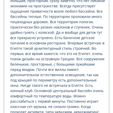
большая, просторная, сразу заметно, что нет никакой
экономии на пространстве. Всегда присутствует
ощущение приватности возле любого бассейна. Все
бассейны теплые. По территории проложили много
пешеходных дорожек. Вся территория пологая,
практически без резких наклонов и ступенек. Очень
удобно гулять с коляской. Да и вообще для деток тут
все прекрасно устроено. Есть баночное детское
питание в основном ресторане. Впервые встречаю в
Египте такой архитектурный стиль строений. Во-
первых, все время кажется, что это не Египет, очень
похож дизайн на островную Грецию. Все сооружения
беленькие, просторные, с большими лужайками
перед входом. Почти все виллы имеют
дополнительное естественное освещение, так как
под крышей по периметру есть дополнительные
окна. Нигде такого не встречала в Египте. Есть
конный клуб. Основной центральный бассейн очень
комфортный по температуре воды. Можно
расслабиться с первой минуты. Постоянно играет
классная сет-музыка, не сильно громко. Когда
проходят активити, типа акваджим, акваджампинг,