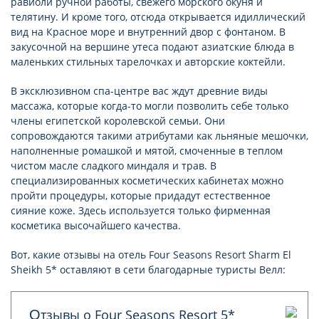
равиоли ручной работы, свежего морского окуня и
телятину. И кроме того, отсюда открывается идиллический
вид на Красное море и внутренний двор с фонтаном. В
закусочной на вершине утеса подают азиатские блюда в
маленьких стильных тарелочках и авторские коктейли.
В эксклюзивном спа-центре вас ждут древние виды
массажа, которые когда-то могли позволить себе только
члены египетской королевской семьи. Они
сопровождаются такими атрибутами как льняные мешочки,
наполненные ромашкой и мятой, смоченные в теплом
чистом масле сладкого миндаля и трав. В
специализированных косметических кабинетах можно
пройти процедуры, которые придадут естественное
сияние коже. Здесь используется только фирменная
косметика высочайшего качества.
Вот, какие отзывы на отель Four Seasons Resort Sharm El
Sheikh 5* оставляют в сети благодарные туристы Велл:
Отзывы о Four Seasons Resort 5*