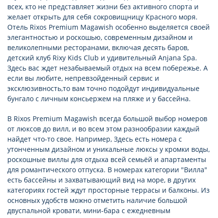
всех, кто не представляет жизни без активного спорта и
желает открыть для себя сокровищницу Красного моря.
Отель Rixos Premium Magawish особенно выделяется своей
элегантностью и роскошью, современным дизайном и
великолепными ресторанами, включая десять баров,
детский клуб Rixy Kids Club и удивительный Anjana Spa.
Здесь вас ждет незабываемый отдых на всем побережье. А
если вы любите, непревзойденный сервис и
эксклюзивность,то вам точно подойдут индивидуальные
бунгало с личным консьержем на пляже и у бассейна.
В Rixos Premium Magawish всегда большой выбор номеров
от люксов до вилл, и во всем этом разнообразии каждый
найдет что-то свое. Например, Здесь есть номера с
утонченным дизайном и уникальные люксы у кромки воды,
роскошные виллы для отдыха всей семьёй и апартаменты
для романтического отпуска. В номерах категории "Вилла"
есть бассейны и захватывающий вид на море, в других
категориях гостей ждут просторные террасы и балконы. Из
основных удобств можно отметить наличие большой
двуспальной кровати, мини-бара с ежедневным