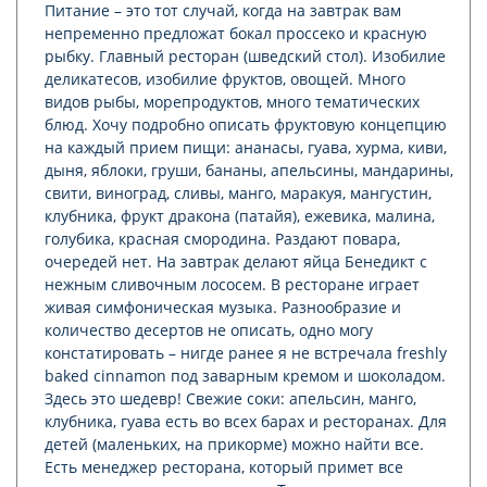
Питание – это тот случай, когда на завтрак вам
непременно предложат бокал проссеко и красную
рыбку. Главный ресторан (шведский стол). Изобилие
деликатесов, изобилие фруктов, овощей. Много
видов рыбы, морепродуктов, много тематических
блюд. Хочу подробно описать фруктовую концепцию
на каждый прием пищи: ананасы, гуава, хурма, киви,
дыня, яблоки, груши, бананы, апельсины, мандарины,
свити, виноград, сливы, манго, маракуя, мангустин,
клубника, фрукт дракона (патайя), ежевика, малина,
голубика, красная смородина. Раздают повара,
очередей нет. На завтрак делают яйца Бенедикт с
нежным сливочным лососем. В ресторане играет
живая симфоническая музыка. Разнообразие и
количество десертов не описать, одно могу
констатировать – нигде ранее я не встречала freshly
baked cinnamon под заварным кремом и шоколадом.
Здесь это шедевр! Свежие соки: апельсин, манго,
клубника, гуава есть во всех барах и ресторанах. Для
детей (маленьких, на прикорме) можно найти все.
Есть менеджер ресторана, который примет все