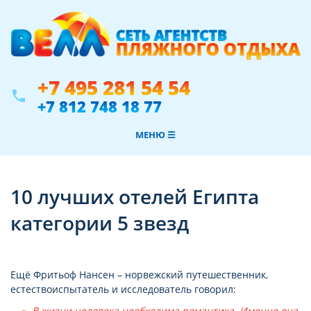
+7 495 281 54 54
phone
+7 812 748 18 77
МЕНЮ ☰
10 лучших отелей Египта
категории 5 звезд
Ещё Фритьоф Нансен – норвежский путешественник,
естествоиспытатель и исследователь говорил:
В жизни человека необходима романтика. Именно она