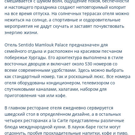
смешивается с шумом волн, ощущение покоя, беспечности
и настоящего праздника создают неповторимый колорит
на все время отпуска. На солнечных террасах отеля можно
нежиться на солнце, а спортивные и оздоровительные
мероприятия не дадут скучать и заставят почувствовать
энергию жизни.
Отель Sentido Mamlouk Palace предназначен для
семейного отдыха и расположен на красивом песчаном
побережье Хургады. Его архитектура выполнена в стиле
восточных дворцов и включает около 530 номеров со
всеми современными удобствами. Здесь можно выбрать
как стандартный номер, так и роскошный люкс. Все номера
отеля оборудованы кондиционером, телевизором со
спутниковыми каналами, халатами, набором для
приготовления чая или кофе.
В главном ресторане отеля ежедневно сервируется
шведский стол в определённом дизайне, а в остальных
четырех ресторанах a la Cartе представлены различные
блюда международной кухни. В лаунж-баре гости могут
отдохнуть, пробуя прохладительные напитки, кофе и пиво.