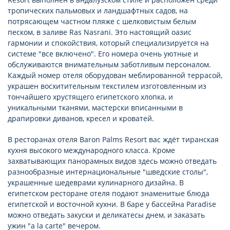
тропических пальмовых и ландшафтных садов, на
потрясающем частном пляже с шелковистым белым
песком, в заливе Ras Nasrani. Это настоящий оазис
гармонии и спокойствия, который специализируется на
системе "все включено". Его номера очень уютные и
обслуживаются внимательным заботливым персоналом.
Каждый номер отеля оборудован меблированной террасой,
украшен восхитительным текстилем изготовленным из
тончайшего хрустящего египетского хлопка, и
уникальными тканями, мастерски вписанными в
драпировки диванов, кресел и кроватей.
В ресторанах отеля Baron Palms Resort вас ждёт тиранская
кухня высокого международного класса. Кроме
захватывающих панорамных видов здесь можно отведать
разнообразные интернациональные "шведские столы",
украшенные шедеврами кулинарного дизайна. В
египетском ресторане отеля подают знаменитые блюда
египетской и восточной кухни. В баре у бассейна Paradise
можно отведать закуски и деликатесы днем, и заказать
ужин "a la carte" вечером.