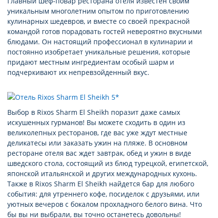
Главный шеф-повар ресторана отеля известен своим
уникальным многолетним опытом по приготовлению
кулинарных шедевров, и вместе со своей прекрасной
командой готов порадовать гостей невероятно вкусными
блюдами. Он настоящий профессионал в кулинарии и
постоянно изобретает уникальные решения, которые
придают местным ингредиентам особый шарм и
подчеркивают их непревзойденный вкус.
Выбор в Rixos Sharm El Sheikh поразит даже самых
искушенных гурманов! Вы можете сходить в один из
великолепных ресторанов, где вас уже ждут местные
деликатесы или заказать ужин на пляже. В основном
ресторане отеля вас ждет завтрак, обед и ужин в виде
шведского стола, состоящий из блюд турецкой, египетской,
японской итальянской и других международных кухонь.
Также в Rixos Sharm El Sheikh найдется бар для любого
события: для утреннего кофе, посиделок с друзьями, или
уютных вечеров с бокалом прохладного белого вина. Что
бы вы ни выбрали, вы точно останетесь довольны!