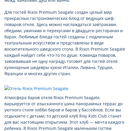
межд. каналами, душ или ванна.
Для гостей Rixos Premium Seagate создан целый мир
прекрасных гастрономических блюд от ведущих шеф-
поваров отеля. Здесь можно наслаждаться завтраками,
обедами, ужинами и перекусами в двадцати ресторанах и
барах. Любимые блюда гостей созданы с подлинным
театральным искусством и представлены в виде
восхитительного шведского стола. В Rixos Premium Seagate
каждый найдет себе что-то по душе. Команда поваров,
завоевавшая не одну награду, готовит для гостей отеля
кулинарные шедевры кухни Италии, Ливана, Турции,
Франции и многих других стран.
Атмосфера баров отеля Rixos Premium Seagate,
варьируется от изысканного шика панорамных террас до
уютного стиля лобби-баров и баров у бассейнов. Если вы
отдыхаете с детьми, то детский клуб Rixy Kids Club станет
для вас настоящим открытием. Этот клуб — мечта каждого
ребенка. В Rixos Premium Seagate маленьким гостям