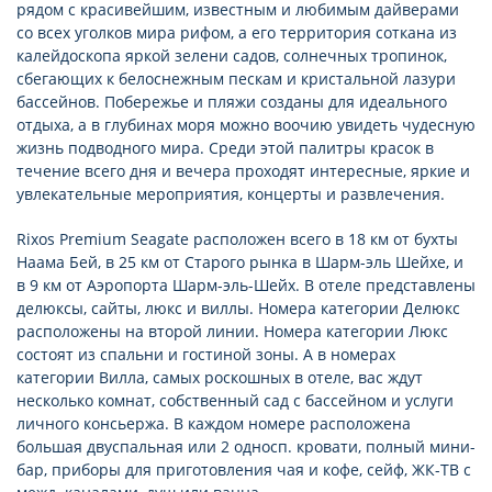
рядом с красивейшим, известным и любимым дайверами
со всех уголков мира рифом, а его территория соткана из
калейдоскопа яркой зелени садов, солнечных тропинок,
сбегающих к белоснежным пескам и кристальной лазури
бассейнов. Побережье и пляжи созданы для идеального
отдыха, а в глубинах моря можно воочию увидеть чудесную
жизнь подводного мира. Среди этой палитры красок в
течение всего дня и вечера проходят интересные, яркие и
увлекательные мероприятия, концерты и развлечения.
Rixos Premium Seagate расположен всего в 18 км от бухты
Наама Бей, в 25 км от Старого рынка в Шарм-эль Шейхе, и
в 9 км от Аэропорта Шарм-эль-Шейх. В отеле представлены
делюксы, сайты, люкс и виллы. Номера категории Делюкс
расположены на второй линии. Номера категории Люкс
состоят из спальни и гостиной зоны. А в номерах
категории Вилла, самых роскошных в отеле, вас ждут
несколько комнат, собственный сад с бассейном и услуги
личного консьержа. В каждом номере расположена
большая двуспальная или 2 односп. кровати, полный мини-
бар, приборы для приготовления чая и кофе, сейф, ЖК-ТВ с