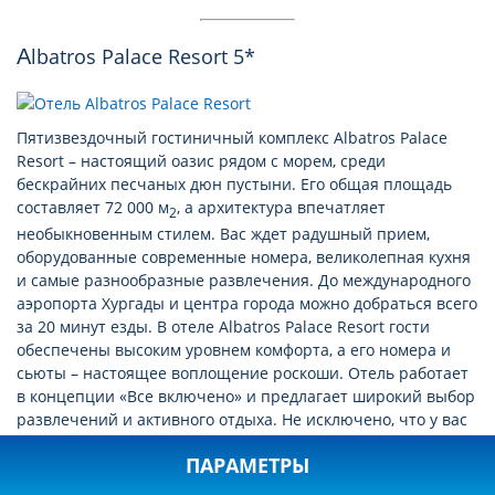
Albatros Palace Resort 5*
Пятизвездочный гостиничный комплекс Albatros Palace
Resort – настоящий оазис рядом с морем, среди
бескрайних песчаных дюн пустыни. Его общая площадь
составляет 72 000 м
, а архитектура впечатляет
2
необыкновенным стилем. Вас ждет радушный прием,
оборудованные современные номера, великолепная кухня
и самые разнообразные развлечения. До международного
аэропорта Хургады и центра города можно добраться всего
за 20 минут езды. В отеле Albatros Palace Resort гости
обеспечены высоким уровнем комфорта, а его номера и
сьюты – настоящее воплощение роскоши. Отель работает
в концепции «Все включено» и предлагает широкий выбор
развлечений и активного отдыха. Не исключено, что у вас
просто даже не хватит времени чтобы попробовать все за
ПАРАМЕТРЫ
один раз! В каждом из 621 номеров есть балкон с видом на
бассейн или сад, ванная комната с обычным или