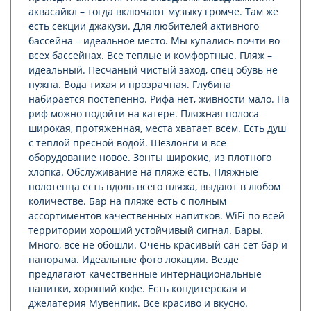
аквасайкл – тогда включают музыку громче. Там же
есть секции джакузи. Для любителей активного
бассейна – идеальное место. Мы купались почти во
всех бассейнах. Все теплые и комфортные. Пляж –
идеальный. Песчаный чистый заход, спец обувь не
нужна. Вода тихая и прозрачная. Глубина
набирается постепенно. Рифа нет, живности мало. На
риф можно подойти на катере. Пляжная полоса
широкая, протяженная, места хватает всем. Есть душ
с теплой пресной водой. Шезлонги и все
оборудование новое. Зонты широкие, из плотного
хлопка. Обслуживание на пляже есть. Пляжные
полотенца есть вдоль всего пляжа, выдают в любом
количестве. Бар на пляже есть с полным
ассортиментов качественных напитков. WiFi по всей
территории хороший устойчивый сигнал. Бары.
Много, все не обошли. Очень красивый сан сет бар и
панорама. Идеальные фото локации. Везде
предлагают качественные интернациональные
напитки, хороший кофе. Есть кондитерская и
джелатерия Мувенпик. Все красиво и вкусно.